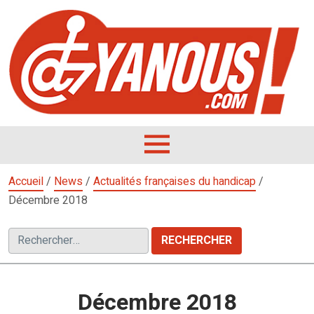
Aller
au
contenu
L
F
D
OUVRIR
LE
Accueil
/
News
/
Actualités françaises du handicap
/
MENU
Décembre 2018
Rechercher :
Décembre 2018