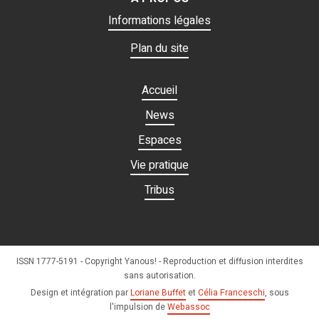
Informations légales
Plan du site
Accueil
News
Espaces
Vie pratique
Tribus
ISSN 1777-5191 - Copyright Yanous! - Reproduction et diffusion interdites
sans autorisation.
Design et intégration par
Loriane Buffet
et
Célia Franceschi
, sous
l'impulsion de
Webassoc