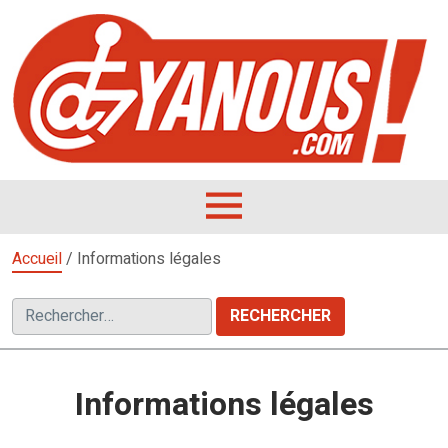
Aller
au
contenu
L
F
D
OUVRIR
LE
Accueil
/
Informations légales
MENU
Rechercher :
Informations légales