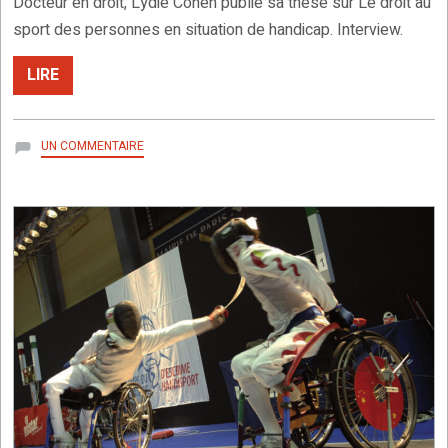
Docteur en droit, Lydie Cohen publie sa thèse sur Le droit au
sport des personnes en situation de handicap. Interview.
LIRE
SUR
UN COMMENTAIRE
LE
PARASPORT
EST-
IL
UN
DROIT ?