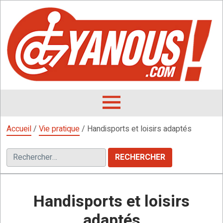
Aller
au
contenu
L
F
D
OUVRIR
LE
Accueil
/
Vie pratique
/
Handisports et loisirs adaptés
MENU
Rechercher :
Handisports et loisirs
adaptés