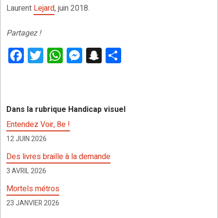
Laurent
Lejard
, juin 2018.
Partagez !
F
T
W
M
S
P
a
wi
h
es
n
ar
ce
tt
at
se
a
ta
b
er
s
n
p
g
Dans la rubrique Handicap visuel
o
A
g
c
er
Entendez Voir, 8e !
o
p
er
h
12 JUIN 2026
k
p
at
Des livres braille à la demande
3 AVRIL 2026
Mortels métros
23 JANVIER 2026