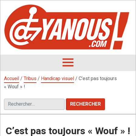
Aller
au
contenu
L
F
D
OUVRIR
LE
Accueil
/
Tribus
/
Handicap visuel
/
C’est pas toujours
MENU
« Wouf » !
Rechercher :
C’est pas toujours « Wouf » !