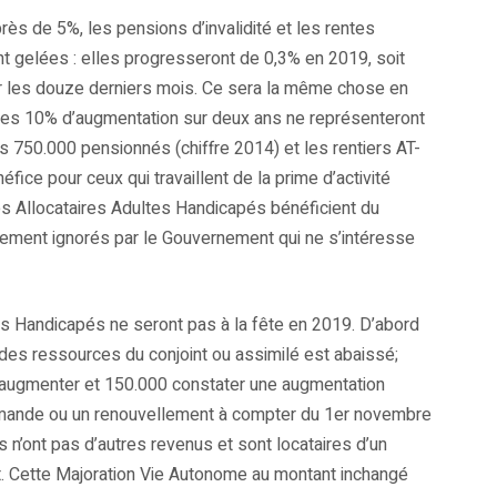
ès de 5%, les pensions d’invalidité et les rentes
nt gelées : elles progresseront de 0,3% en 2019, soit
ur les douze derniers mois. Ce sera la même chose en
 les 10% d’augmentation sur deux ans ne représenteront
s 750.000 pensionnés (chiffre 2014) et les rentiers AT-
fice pour ceux qui travaillent de la prime d’activité
les Allocataires Adultes Handicapés bénéficient du
alement ignorés par le Gouvernement qui ne s’intéresse
s Handicapés ne seront pas à la fête en 2019. D’abord
 des ressources du conjoint ou assimilé est abaissé;
as augmenter et 150.000 constater une augmentation
 demande ou un renouvellement à compter du 1er novembre
 n’ont pas d’autres revenus et sont locataires d’un
t. Cette Majoration Vie Autonome au montant inchangé