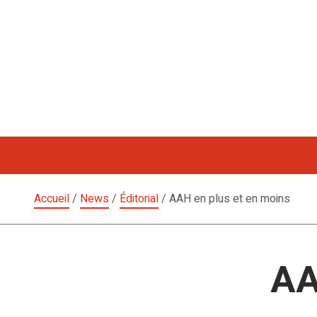
Aller
au
contenu
Accueil
/
News
/
Éditorial
/
AAH en plus et en moins
AA