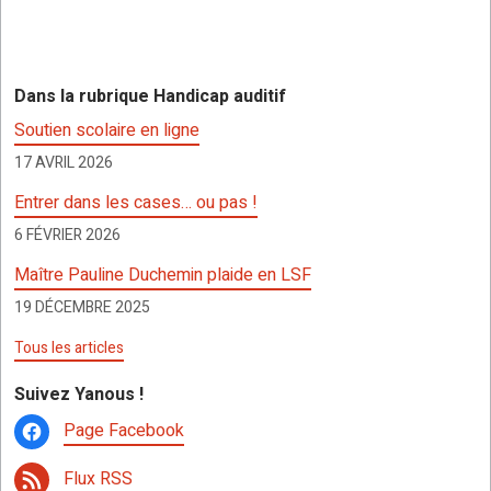
a
wi
h
es
n
ar
ce
tt
at
se
a
ta
b
er
s
n
p
g
Dans la rubrique Handicap auditif
o
A
g
c
er
Soutien scolaire en ligne
o
p
er
h
17 AVRIL 2026
k
p
at
Entrer dans les cases… ou pas !
6 FÉVRIER 2026
Maître Pauline Duchemin plaide en LSF
19 DÉCEMBRE 2025
Tous les articles
Suivez Yanous !
Page Facebook
Flux RSS