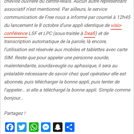
cheville ouvrière du centre-relais. Aucun autre représentant
associatif n’est mentionné. Par ailleurs, le service
communication de Free nous a informé par courriel à 12h45
du lancement le 8 octobre d’une appli identique de
visio-
conférence
LSF et LPC (sous-traitée à
Deafi
) et de
transcription automatique de la parole; là encore,
l’utilisation est réservée aux mobiles et tablettes avec carte
SIM. Reste que pour appeler une personne sourde,
malentendante, sourdaveugle ou aphasique, il sera au
préalable nécessaire de savoir chez quel opérateur elle est
abonnée, puis télécharger la bonne appli, puis tenter de
l’appeler… si elle a téléchargé la bonne appli. Simple comme
bonjour…
Partagez !
F
T
W
M
S
P