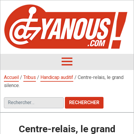
Aller
au
contenu
L
F
D
OUVRIR
LE
Accueil
/
Tribus
/
Handicap auditif
/
Centre-relais, le grand
MENU
silence.
Rechercher :
Centre-relais, le grand