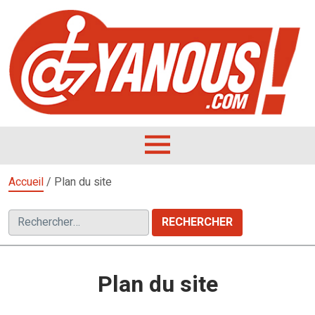
Aller
au
contenu
L
F
D
OUVRIR
LE
Accueil
/
Plan du site
MENU
Rechercher :
Plan du site