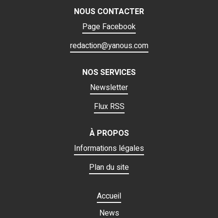
b
er
s
n
p
g
NOUS CONTACTER
o
A
g
c
er
Page Facebook
o
p
er
h
k
p
at
redaction@yanous.com
NOS SERVICES
Newsletter
Flux RSS
À PROPOS
Informations légales
Plan du site
Accueil
News