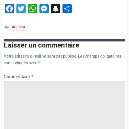
F
T
W
M
S
P
a
wi
h
es
n
ar
ce
tt
at
se
a
ta
ÉTIQUETTES :
AGENDA
b
er
s
n
p
g
o
A
g
c
er
Laisser un commentaire
o
p
er
h
Votre adresse e-mail ne sera pas publiée.
Les champs obligatoires
k
p
at
sont indiqués avec
*
Commentaire
*