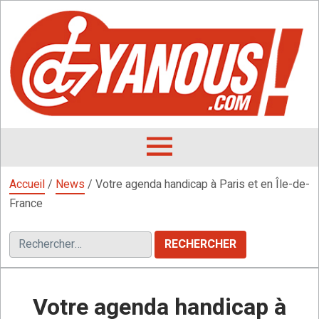
Aller
au
contenu
L
F
D
OUVRIR
LE
Accueil
/
News
/
Votre agenda handicap à Paris et en Île-de-
MENU
France
Rechercher :
Votre agenda handicap à