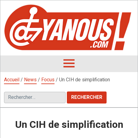
Aller
au
contenu
L
F
D
OUVRIR
LE
Accueil
/
News
/
Focus
/
Un CIH de simplification
MENU
Rechercher :
Un CIH de simplification