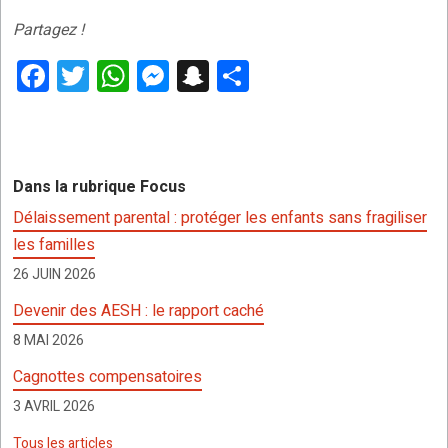
Partagez !
F
T
W
M
S
P
a
wi
h
es
n
ar
ce
tt
at
se
a
ta
b
er
s
n
p
g
Dans la rubrique Focus
o
A
g
c
er
Délaissement parental : protéger les enfants sans fragiliser
o
p
er
h
les familles
k
p
at
26 JUIN 2026
Devenir des AESH : le rapport caché
8 MAI 2026
Cagnottes compensatoires
3 AVRIL 2026
Tous les articles