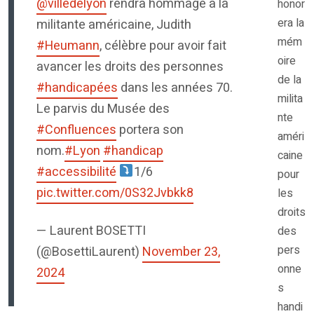
@villedelyon
rendra hommage à la
honor
era la
militante américaine, Judith
mém
#Heumann
, célèbre pour avoir fait
oire
avancer les droits des personnes
de la
#handicapées
dans les années 70.
milita
Le parvis du Musée des
nte
#Confluences
portera son
améri
nom.
#Lyon
#handicap
caine
#accessibilité
1/6
pour
pic.twitter.com/0S32Jvbkk8
les
droits
— Laurent BOSETTI
des
pers
(@BosettiLaurent)
November 23,
onne
2024
s
handi