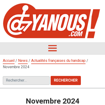
Aller
au
contenu
L
F
D
OUVRIR
LE
Accueil
/
News
/
Actualités françaises du handicap
/
MENU
Novembre 2024
Rechercher :
Novembre 2024