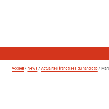
Aller
au
contenu
Accueil
/
News
/
Actualités françaises du handicap
/
Mar