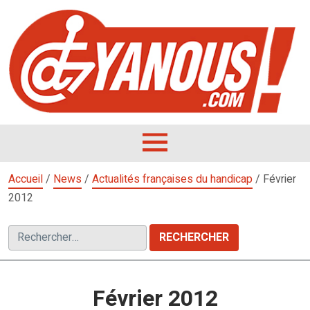
Aller
au
contenu
L
F
D
OUVRIR
LE
Accueil
/
News
/
Actualités françaises du handicap
/
Février
MENU
2012
Rechercher :
Février 2012