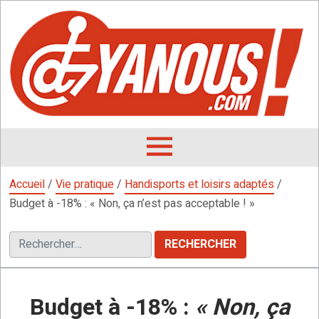
Aller
au
contenu
L
F
D
OUVRIR
LE
Accueil
/
Vie pratique
/
Handisports et loisirs adaptés
/
MENU
Budget à -18% : « Non, ça n’est pas acceptable ! »
Rechercher :
Budget à -18% :
« Non, ça