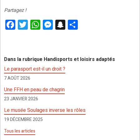
Partagez !
F
T
W
M
S
P
a
wi
h
es
n
ar
ce
tt
at
se
a
ta
b
er
s
n
p
g
Dans la rubrique Handisports et loisirs adaptés
o
A
g
c
er
Le parasport est-il un droit ?
o
p
er
h
7 AOÛT 2026
k
p
at
Une FFH en peau de chagrin
23 JANVIER 2026
Le musée Soulages inverse les rôles
19 DÉCEMBRE 2025
Tous les articles