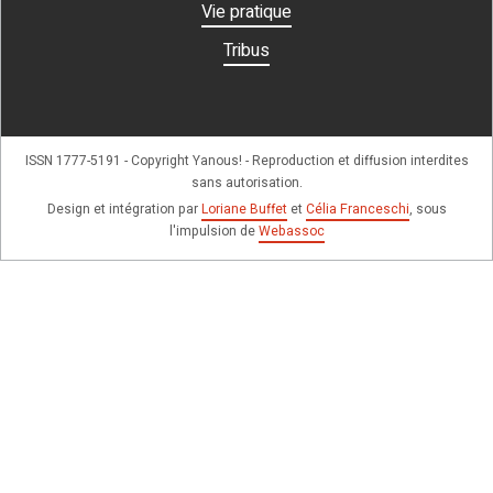
Vie pratique
Tribus
ISSN 1777-5191 - Copyright Yanous! - Reproduction et diffusion interdites
sans autorisation.
Design et intégration par
Loriane Buffet
et
Célia Franceschi
, sous
l'impulsion de
Webassoc