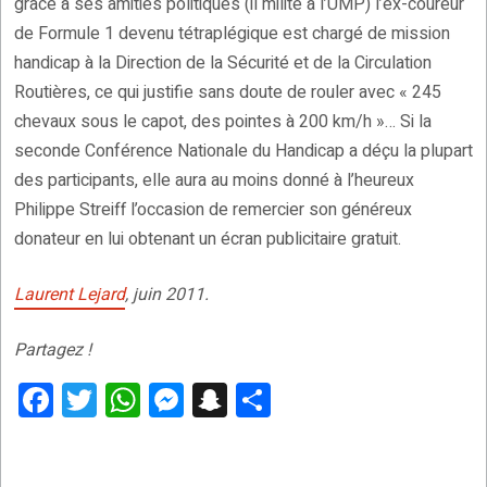
grâce à ses amitiés politiques (il milite à l’UMP) l’ex-coureur
de Formule 1 devenu tétraplégique est chargé de mission
handicap à la Direction de la Sécurité et de la Circulation
Routières, ce qui justifie sans doute de rouler avec « 245
chevaux sous le capot, des pointes à 200 km/h »… Si la
seconde Conférence Nationale du Handicap a déçu la plupart
des participants, elle aura au moins donné à l’heureux
Philippe Streiff l’occasion de remercier son généreux
donateur en lui obtenant un écran publicitaire gratuit.
Laurent Lejard
, juin 2011.
Partagez !
F
T
W
M
S
P
a
wi
h
es
n
ar
ce
tt
at
se
a
ta