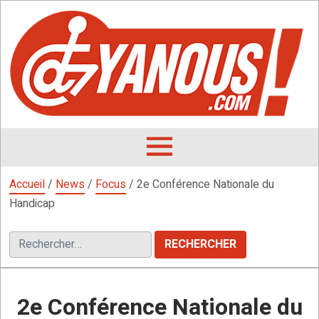
Aller
au
contenu
L
F
D
OUVRIR
LE
Accueil
/
News
/
Focus
/
2e Conférence Nationale du
MENU
Handicap
Rechercher :
2e Conférence Nationale du