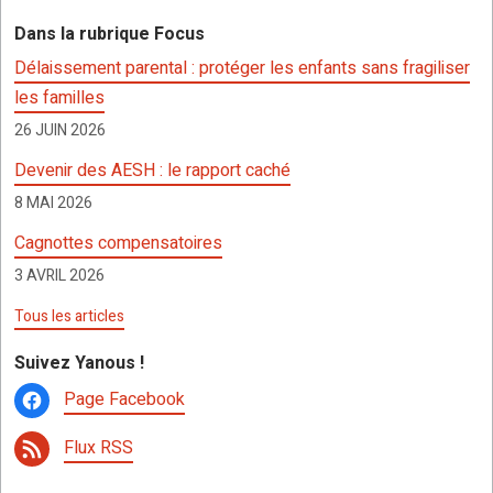
b
er
s
n
p
g
Dans la rubrique Focus
o
A
g
c
er
Délaissement parental : protéger les enfants sans fragiliser
o
p
er
h
les familles
k
p
at
26 JUIN 2026
Devenir des AESH : le rapport caché
8 MAI 2026
Cagnottes compensatoires
3 AVRIL 2026
Tous les articles
Suivez Yanous !
Page Facebook
Flux RSS