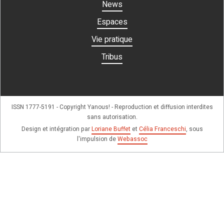
News
Espaces
Vie pratique
Tribus
ISSN 1777-5191 - Copyright Yanous! - Reproduction et diffusion interdites
sans autorisation.
Design et intégration par
Loriane Buffet
et
Célia Franceschi
, sous
l'impulsion de
Webassoc