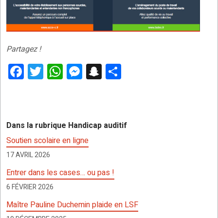
Partagez !
F
T
W
M
S
P
a
wi
h
es
n
ar
ce
tt
at
se
a
ta
b
er
s
n
p
g
Dans la rubrique Handicap auditif
o
A
g
c
er
Soutien scolaire en ligne
o
p
er
h
17 AVRIL 2026
k
p
at
Entrer dans les cases… ou pas !
6 FÉVRIER 2026
Maître Pauline Duchemin plaide en LSF