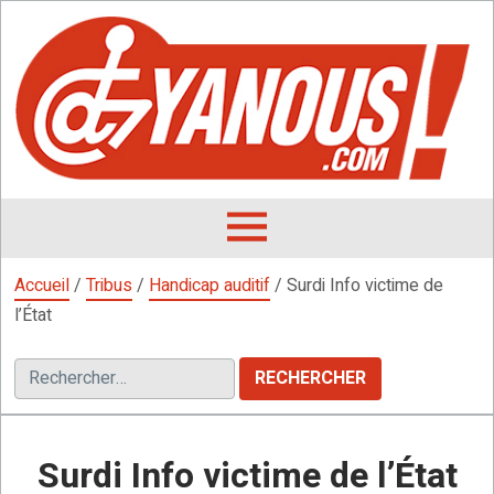
Aller
au
contenu
L
F
D
OUVRIR
LE
Accueil
/
Tribus
/
Handicap auditif
/
Surdi Info victime de
MENU
l’État
Rechercher :
Surdi Info victime de l’État