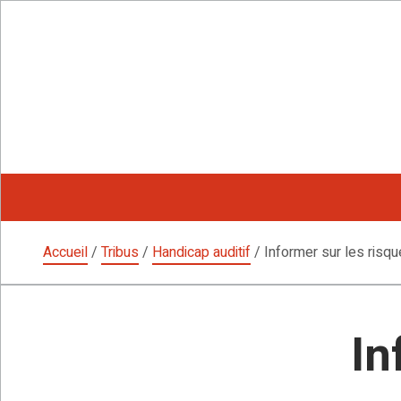
Aller
au
contenu
Accueil
/
Tribus
/
Handicap auditif
/
Informer sur les risq
In