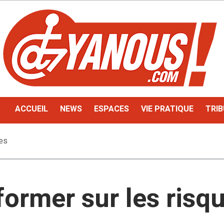
ACCUEIL
NEWS
ESPACES
VIE PRATIQUE
TRIB
ues
former sur les risq