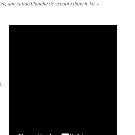
ire, une canne blanche de secours dans le kit
. »
p
n