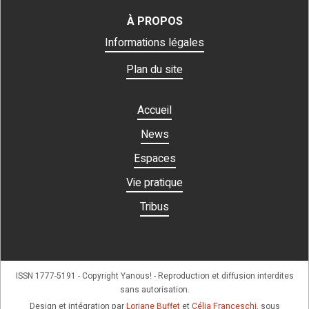
À PROPOS
Informations légales
Plan du site
Accueil
News
Espaces
Vie pratique
Tribus
ISSN 1777-5191 - Copyright Yanous! - Reproduction et diffusion interdites
sans autorisation.
Design et intégration par
Loriane Buffet
et
Célia Franceschi
, sous