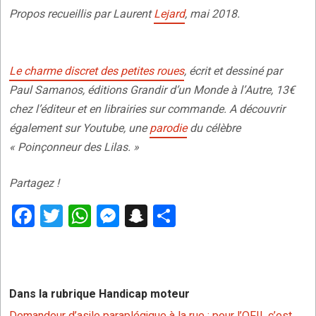
Propos recueillis par Laurent
Lejard
, mai 2018.
Le charme discret des petites roues
, écrit et dessiné par
Paul Samanos, éditions Grandir d’un Monde à l’Autre, 13€
chez l’éditeur et en librairies sur commande. A découvrir
également sur Youtube, une
parodie
du célèbre
« Poinçonneur des Lilas. »
Partagez !
F
T
W
M
S
P
a
wi
h
es
n
ar
ce
tt
at
se
a
ta
b
er
s
n
p
g
Dans la rubrique Handicap moteur
o
A
g
c
er
Demandeur d’asile paraplégique à la rue : pour l’OFII, c’est