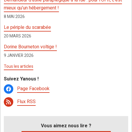
o
p
er
h
mieux qu’un hébergement !
k
p
at
8 MAI 2026
Le périple du scarabée
20 MARS 2026
Dorine Bourneton voltige !
9 JANVIER 2026
Tous les articles
Suivez Yanous !
Page Facebook
Flux RSS
Vous aimez nous lire ?