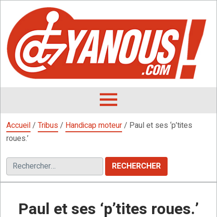
Aller
au
contenu
L
F
D
OUVRIR
LE
Accueil
/
Tribus
/
Handicap moteur
/
Paul et ses ‘p’tites
MENU
roues.’
Rechercher :
Paul et ses ‘p’tites roues.’