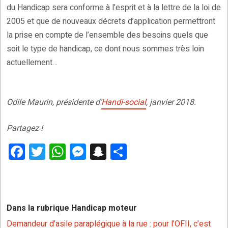
du Handicap sera conforme à l’esprit et à la lettre de la loi de
2005 et que de nouveaux décrets d’application permettront
la prise en compte de l’ensemble des besoins quels que
soit le type de handicap, ce dont nous sommes très loin
actuellement…
Odile Maurin, présidente d’
Handi-social
, janvier 2018.
Partagez !
F
T
W
M
S
P
a
wi
h
es
n
ar
ce
tt
at
se
a
ta
b
er
s
n
p
g
Dans la rubrique Handicap moteur
o
A
g
c
er
Demandeur d’asile paraplégique à la rue : pour l’OFII, c’est