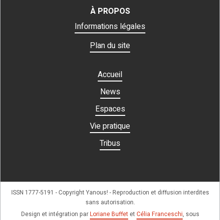
À PROPOS
Informations légales
Plan du site
Accueil
News
Espaces
Vie pratique
Tribus
ISSN 1777-5191 - Copyright Yanous! - Reproduction et diffusion interdites
sans autorisation.
Design et intégration par
Loriane Buffet
et
Célia Franceschi
, sous