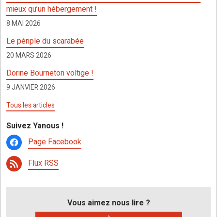
o
p
er
h
mieux qu’un hébergement !
k
p
at
8 MAI 2026
Le périple du scarabée
20 MARS 2026
Dorine Bourneton voltige !
9 JANVIER 2026
Tous les articles
Suivez Yanous !
Page Facebook
Flux RSS
Vous aimez nous lire ?