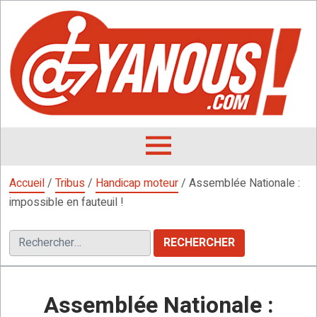
Aller
au
contenu
L
F
D
OUVRIR
LE
Accueil
/
Tribus
/
Handicap moteur
/
Assemblée Nationale :
MENU
impossible en fauteuil !
Rechercher :
Assemblée Nationale :