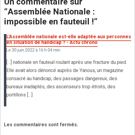
Un commentaire sur
o
A
g
c
er
“
Assemblée Nationale :
o
p
er
h
impossible en fauteuil !
”
k
p
at
L'Assemblée nationale est-elle adaptée aux personnes
en situation de handicap ? - Actu chrono
Le 30 juin 2022 à 16 h 04 min
[…] nationale en fauteuil roulant après une fracture du pied.
Elle avait alors dénoncé auprès de Yanous, un magazine
consacré au handicap, des passages dangereux, des
bureaux inadaptés, des ascenseurs trop étroits, des
portillons […]
Les commentaires sont fermés.