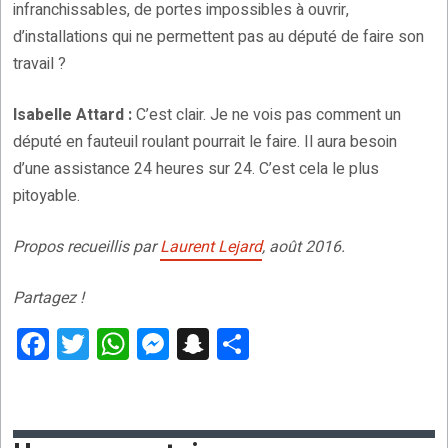
infranchissables, de portes impossibles à ouvrir,
d’installations qui ne permettent pas au député de faire son
travail ?
Isabelle Attard :
C’est clair. Je ne vois pas comment un
député en fauteuil roulant pourrait le faire. Il aura besoin
d’une assistance 24 heures sur 24. C’est cela le plus
pitoyable.
Propos recueillis par
Laurent Lejard
, août 2016.
Partagez !
F
T
W
M
S
P
a
wi
h
es
n
ar
ce
tt
at
se
a
ta
b
er
s
n
p
g