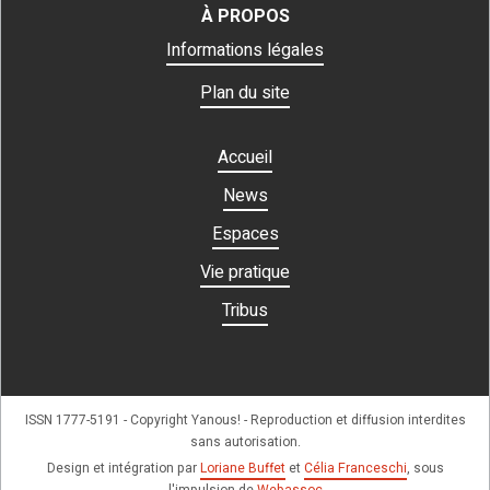
À PROPOS
Informations légales
Plan du site
Accueil
News
Espaces
Vie pratique
Tribus
ISSN 1777-5191 - Copyright Yanous! - Reproduction et diffusion interdites
sans autorisation.
Design et intégration par
Loriane Buffet
et
Célia Franceschi
, sous
l'impulsion de
Webassoc