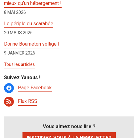
o
p
er
h
mieux qu’un hébergement !
k
p
at
8 MAI 2026
Le périple du scarabée
20 MARS 2026
Dorine Bourneton voltige !
9 JANVIER 2026
Tous les articles
Suivez Yanous !
Page Facebook
Flux RSS
Vous aimez nous lire ?
INSCRIVEZ-VOUS À LA NEWSLETTER