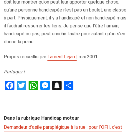
doit leur montrer qu’on peut leur apporter quelque chose,
qu’une personne handicapée n’est pas un boulet, une classe
à part. Physiquement, il y a handicapé et non handicapé mais
il faudrait resserrer les liens. Je pense que l’être humain,
handicapé ou pas, peut enrichir l’autre pour autant qu’on s’en
donne la peine.
Propos recueillis par
Laurent Lejard
, mai 2001.
Partagez !
F
T
W
M
S
P
a
wi
h
es
n
ar
ce
tt
at
se
a
ta
b
er
s
n
p
g
Dans la rubrique Handicap moteur
o
A
g
c
er
Demandeur d’asile paraplégique à la rue : pour l’OFII, c’est