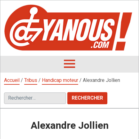
Aller
au
contenu
L
F
D
OUVRIR
LE
Accueil
/
Tribus
/
Handicap moteur
/
Alexandre Jollien
MENU
Rechercher :
Alexandre Jollien