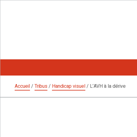
Aller
au
contenu
Accueil
/
Tribus
/
Handicap visuel
/
L’AVH à la dérive