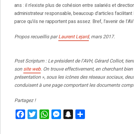
ans : il n’existe plus de cohésion entre salariés et direction,
administrateur responsable, beaucoup d’articles facilitant
parce qu’ils ne rapportent pas assez. Bref, l’avenir de l’A
Propos recueillis par
Laurent Lejard
, mars 2017.
Post Scriptum : Le président de l’AVH, Gérard Colliot, tie
son
site web
. On trouve effectivement, en cherchant bien
présentation », sous les icônes des réseaux sociaux, deux
conduisent à une page comportant les documents compt
Partagez !
F
T
W
M
S
P
a
wi
h
es
n
ar
ce
tt
at
se
a
ta