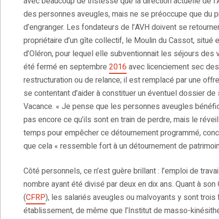
avec beaucoup de tristesse que la direction actuelle de l’
des personnes aveugles, mais ne se préoccupe que du pro
d’engranger. Les fondateurs de l’AVH doivent se retourner
propriétaire d’un gîte collectif, le Moulin du Cassot, situ
d’Oléron, pour lequel elle subventionnait les séjours des v
été fermé en septembre
2016
avec licenciement sec des
restructuration ou de relance; il est remplacé par une offr
se contentant d’aider à constituer un éventuel dossier d
Vacance. « Je pense que les personnes aveugles bénéfici
pas encore ce qu’ils sont en train de perdre, mais le réveil
temps pour empêcher ce détournement programmé, concl
que cela « ressemble fort à un détournement de patrimoin
Côté personnels, ce n’est guère brillant : l’emploi de trava
nombre ayant été divisé par deux en dix ans. Quant à son
(
CFRP
), les salariés aveugles ou malvoyants y sont trois
établissement, de même que l’Institut de masso-kinésithé