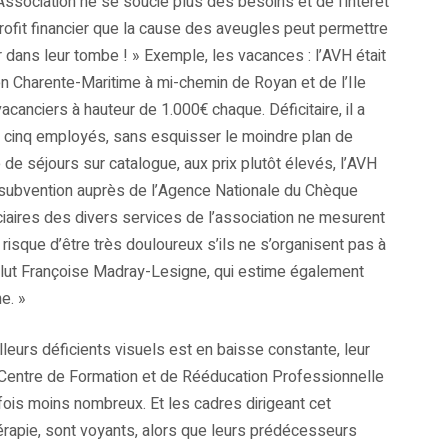
Association ne se soucie plus des besoins et de l’intérêt
fit financier que la cause des aveugles peut permettre
 dans leur tombe ! » Exemple, les vacances : l’AVH était
é en Charente-Maritime à mi-chemin de Royan et de l’Ile
acanciers à hauteur de 1.000€ chaque. Déficitaire, il a
 cinq employés, sans esquisser le moindre plan de
e de séjours sur catalogue, aux prix plutôt élevés, l’AVH
e subvention auprès de l’Agence Nationale du Chèque
aires des divers services de l’association ne mesurent
 risque d’être très douloureux s’ils ne s’organisent pas à
ut Françoise Madray-Lesigne, qui estime également
e. »
illeurs déficients visuels est en baisse constante, leur
 Centre de Formation et de Rééducation Professionnelle
 fois moins nombreux. Et les cadres dirigeant cet
rapie, sont voyants, alors que leurs prédécesseurs