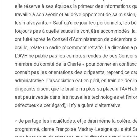
elle réserve à ses équipes la primeur des informations qu’
travaille à son avenir et au développement de sa mission, 
les malvoyants. » Sauf qu’à ce jour les personnels, les b
toujours pas à quelle sauce ils vont être accommodés, la l
ont fuité après le Conseil d’Administration de décembre der
braille, relate un cadre récemment retraité. La direction a 
L’AVH ne publie pas les comptes rendus de ses Conseils d’
membre du comité de la Charte « pour donner en confiance »
connaît pas les orientations des dirigeants, reprend ce cad
administrative. L’association est en péril, en train de déc
dirigeants disent que le braille n’a plus sa place à l’AVH 
est peu investie dans les nouvelles technologies et l’info
défectueux à cet égard), il n’y a guère d’alternative.
« Je partage les inquiétudes, et je dirai même la colère,
programmé, clame Françoise Madray-Lesigne qui a été Se