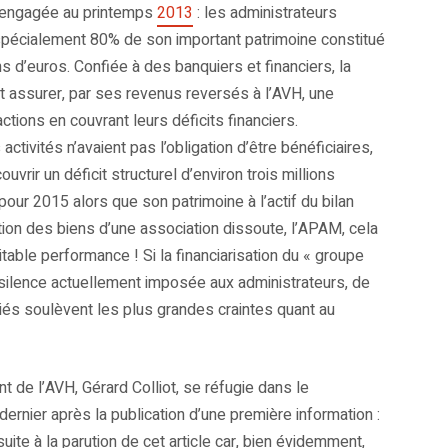
e engagée au printemps
2013
: les administrateurs
 spécialement 80% de son important patrimoine constitué
ns d’euros. Confiée à des banquiers et financiers, la
et assurer, par ses revenus reversés à l’AVH, une
tions en couvrant leurs déficits financiers.
tivités n’avaient pas l’obligation d’être bénéficiaires,
ouvrir un déficit structurel d’environ trois millions
 pour 2015 alors que son patrimoine à l’actif du bilan
tion des biens d’une association dissoute, l’APAM, cela
itable performance ! Si la financiarisation du « groupe
u silence actuellement imposée aux administrateurs, de
és soulèvent les plus grandes craintes quant au
 de l’AVH, Gérard Colliot, se réfugie dans le
s dernier après la publication d’une première information :
ite à la parution de cet article car, bien évidemment,