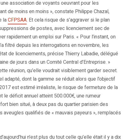
e une association de voyants oeuvrant pour les
nt de moins en moins », constate Philippe Chazal,
e la
CFPSAA
. Et cela risque de s’aggraver si le plan
de suppressions de postes, avec licenciement sec de
ouver rapidement un emploi sur Paris. « Pour l’instant, on
 n’a filtré depuis les interrogations en novembre, les
 état de licenciements, précise Thierry Labadie, délégué
ine de jours dans un Comité Central d’Entreprise. »
ette réunion, qu’elle voudrait visiblement garder secret.
el adapté, dont la gamme se réduit alors que l’objectif
017 est estimé irréaliste, le risque de fermeture de la
ont le déficit annuel atteint 500.000€, une rumeur
fort bien situé, à deux pas du quartier parisien des
es aveugles qualifiés de « mauvais payeurs », remplacés
aujourd’hui n’est plus du tout celle qu’elle était il y a dix