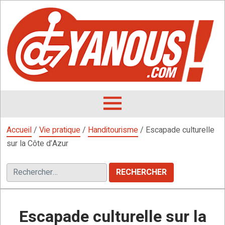
Aller
au
contenu
L
F
D
OUVRIR
LE
Accueil
/
Vie pratique
/
Handitourisme
/
Escapade culturelle
MENU
sur la Côte d’Azur
Rechercher :
Escapade culturelle sur la