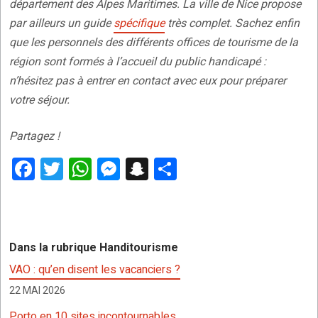
département des Alpes Maritimes. La ville de Nice propose
par ailleurs un guide
spécifique
très complet. Sachez enfin
que les personnels des différents offices de tourisme de la
région sont formés à l’accueil du public handicapé :
n’hésitez pas à entrer en contact avec eux pour préparer
votre séjour.
Partagez !
F
T
W
M
S
P
a
wi
h
es
n
ar
ce
tt
at
se
a
ta
b
er
s
n
p
g
Dans la rubrique Handitourisme
o
A
g
c
er
VAO : qu’en disent les vacanciers ?
o
p
er
h
22 MAI 2026
k
p
at
Porto en 10 sites incontournables