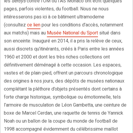
les
derbys
contre l’OM ou l’AS Monaco ont écrit quelques
pages, parfois violentes, du football. Nous ne nous
intéresserons pas ici à ce bâtiment ultramoderne
(consultez
ce lien
pour les conditions d’accès, notamment
aux matchs) mais au
Musée National du Sport
situé dans
son enceinte. Inauguré en 2014, il a pris la relève de ceux,
aussi discrets qu’itinérants, créés à Paris entre les années
1960 et 2000 et dont les très riches collections ont
définitivement déménagé à cette occasion. Les espaces,
vastes et de plain-pied, offrent un parcours chronologique
des origines à nos jours, des dépôts de musées nationaux
complétant la pléthore d’objets présentés dont certains à
forte charge historique, symbolique ou émotionnelle, tels
l’armoire de musculation de Léon Gambetta, une ceinture de
boxe de Marcel Cerdan, une raquette de tennis de Yannick
Noah ou un ballon de la coupe du monde de football de
1998 accompagné évidemment du célébrissime maillot