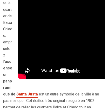
te le
quarti
er de
Baixa
Chiad
o,
empr
unte
z
l’
asc
ense
ur
pano
rami
que de
Santa Justa
est un autre symbole de la ville à ne
pas manquer. Cet édifice très original inauguré en 1902
permet de relier les quartiers Baixa et Chiado tout en