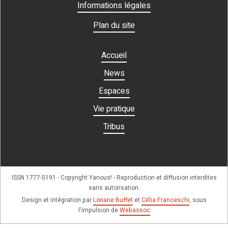
Informations légales
Plan du site
Accueil
News
Espaces
Vie pratique
Tribus
ISSN 1777-5191 - Copyright Yanous! - Reproduction et diffusion interdites
sans autorisation.
Design et intégration par
Loriane Buffet
et
Célia Franceschi
, sous
l'impulsion de
Webassoc