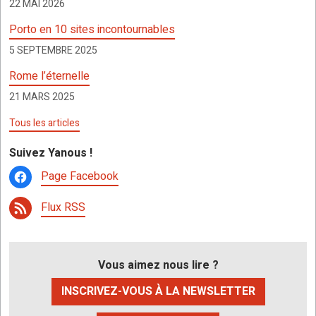
22 MAI 2026
k
p
at
Porto en 10 sites incontournables
5 SEPTEMBRE 2025
Rome l’éternelle
21 MARS 2025
Tous les articles
Suivez Yanous !
Page Facebook
Flux RSS
Vous aimez nous lire ?
INSCRIVEZ-VOUS À LA NEWSLETTER