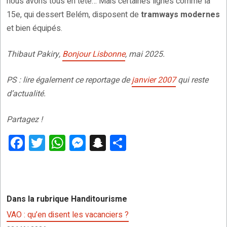
nous avons tous en tête… Mais certaines lignes comme la
15e, qui dessert Belém, disposent de
tramways modernes
et bien équipés.
Thibaut Pakiry,
Bonjour Lisbonne
, mai 2025.
PS : lire également ce reportage de
janvier 2007
qui reste
d’actualité.
Partagez !
F
T
W
M
S
P
a
wi
h
es
n
ar
ce
tt
at
se
a
ta
b
er
s
n
p
g
Dans la rubrique Handitourisme
o
A
g
c
er
VAO : qu’en disent les vacanciers ?
o
p
er
h