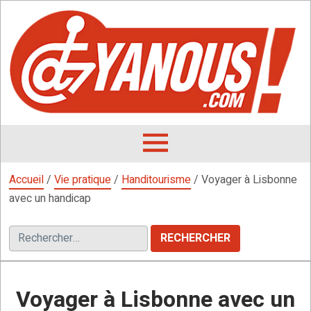
Aller
au
contenu
L
F
D
OUVRIR
LE
Accueil
/
Vie pratique
/
Handitourisme
/
Voyager à Lisbonne
MENU
avec un handicap
Rechercher :
Voyager à Lisbonne avec un