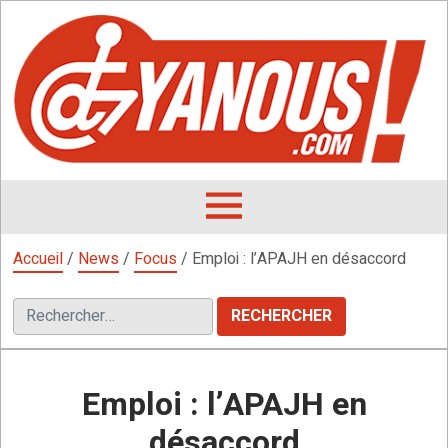
Aller
au
contenu
L
F
D
OUVRIR
LE
Accueil
/
News
/
Focus
/
Emploi : l’APAJH en désaccord
MENU
Rechercher :
Emploi : l’APAJH en
désaccord