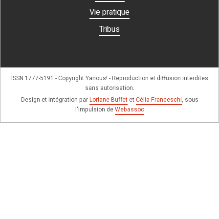
Vie pratique
Tribus
ISSN 1777-5191 - Copyright Yanous! - Reproduction et diffusion interdites
sans autorisation.
Design et intégration par
Loriane Buffet
et
Célia Franceschi
, sous
l'impulsion de
Webassoc