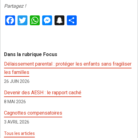
Partagez !
F
T
W
M
S
P
a
wi
h
es
n
ar
ce
tt
at
se
a
ta
b
er
s
n
p
g
Dans la rubrique Focus
o
A
g
c
er
Délaissement parental : protéger les enfants sans fragiliser
o
p
er
h
les familles
k
p
at
26 JUIN 2026
Devenir des AESH : le rapport caché
8 MAI 2026
Cagnottes compensatoires
3 AVRIL 2026
Tous les articles