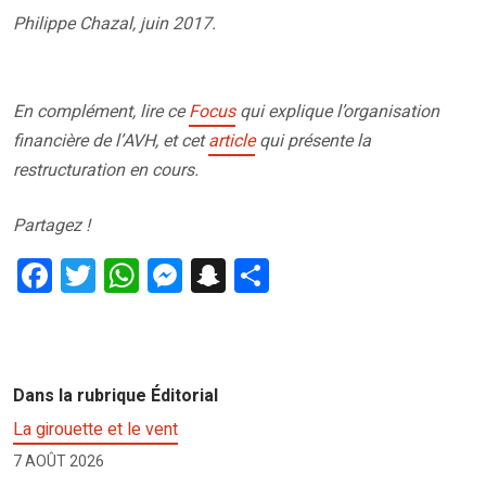
Philippe Chazal, juin 2017.
En complément, lire ce
Focus
qui explique l’organisation
financière de l’AVH, et cet
article
qui présente la
restructuration en cours.
Partagez !
F
T
W
M
S
P
a
wi
h
es
n
ar
ce
tt
at
se
a
ta
b
er
s
n
p
g
Dans la rubrique Éditorial
o
A
g
c
er
La girouette et le vent
o
p
er
h
7 AOÛT 2026
k
p
at