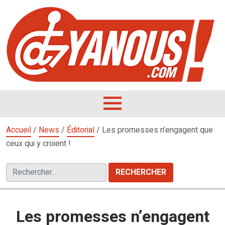
Aller
au
contenu
L
F
D
OUVRIR
LE
Accueil
/
News
/
Éditorial
/
Les promesses n’engagent que
MENU
ceux qui y croient !
Rechercher :
Les promesses n’engagent