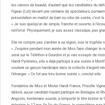
les canons de beauté, d’autant que les candidates du défil
Figeac (Lot) devant une centaine de spectateurs, portaien
présentation en maillot de bain ou robe de soirée, c’est l
« Je suis quelqu’un de simple, franche et ouverte, à l’éco
renforcé. Physiquement, je suis assez classique, pas gra
Elle ne compte pas s’arrêter à sa région, vise le trophée n
« J’espère pendant mon année de Miss faire changer le re
serai sur le Téléthon à Gourdon et je vais essayer de mon
Handi Pyrénées, elle a déjà participé à une soirée à Mont
soutenir un garçon handicapé dans la collecte d’argent néc
l’étranger. « Ce fut une très bonne soirée », conclut-elle.
Fondatrice de Miss et Mister Handi France, Priscille Vigner
délivré, aucun candidat n’ayant participé en Bretagne et R
Angosto, trentenaire sourde, a remporté le titre breton le 