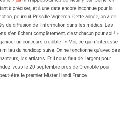
ieu le
7 juin
à l’Hippopotamus de Neuilly-sur-Seine; en
tant à préciser, et à une date encore inconnue pour la
ction, poursuit Priscille Vigneron. Cette année, on a de
és de diffusion de l’information dans les médias. Les
ons s’en fichent complètement, c’est chacun pour soi ! »
rganiser un concours crédible : « Moi, ce qui m’intéresse
le milieu du handicap suive. On ne fonctionne qu’avec des
anteurs, les artistes. Et il nous faut de l’argent pour
» Rendez-vous le 20 septembre près de Grenoble pour
t peut-être le premier Mister Handi France.