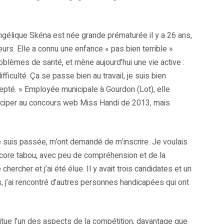
ngélique Skéna est née grande prématurée il y a 26 ans,
urs. Elle a connu une enfance « pas bien terrible »
oblèmes de santé, et mène aujourd’hui une vie active :
fficulté. Ça se passe bien au travail, je suis bien
epté. » Employée municipale à Gourdon (Lot), elle
participer au concours web Miss Handi de 2013, mais
e suis passée, m’ont demandé de m’inscrire. Je voulais
encore tabou, avec peu de compréhension et de la
hercher et j’ai été élue. Il y avait trois candidates et un
, j’ai rencontré d’autres personnes handicapées qui ont
itue l’un des aspects de la compétition, davantage que