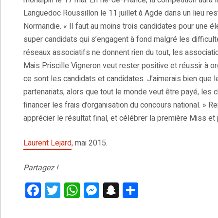
rhônalpin le 17 mai. En Île-de-France, la compétition aura l
Languedoc Roussillon le 11 juillet à Agde dans un lieu res
Normandie. « Il faut au moins trois candidates pour une éle
super candidats qui s’engagent à fond malgré les difficult
réseaux associatifs ne donnent rien du tout, les associati
Mais Priscille Vigneron veut rester positive et réussir à o
ce sont les candidats et candidates. J’aimerais bien que 
partenariats, alors que tout le monde veut être payé, les ch
financer les frais d’organisation du concours national. 
apprécier le résultat final, et célébrer la première Miss e
Laurent Lejard
, mai 2015.
Partagez !
F
T
W
M
S
P
a
wi
h
es
n
ar