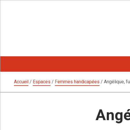
Aller
au
contenu
Accueil
/
Espaces
/
Femmes handicapées
/
Angélique, f
Angé