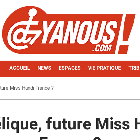
ACCUEIL
NEWS
ESPACES
VIE PRATIQUE
TRIB
uture Miss Handi France ?
lique, future Miss 