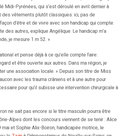
é Midi-Pyrénées, qui s’est déroulé en avril dernier à
t des vêtements plutôt classiques: ici, pas de
a façon d’être et de vivre avec son handicap qui compte.
ute des autres, explique Angélique. Le handicap m’a
nde, je mesure 1 m 52. »
ational et pense déjà à ce qu’elle compte faire:
gard et être ouverte aux autres. Dans ma région, je
ter une association locale. » Depuis son titre de Miss
faucon avec les trauma crâniens et à une autre pour
essaire pour qu’il subisse une intervention chirurgicale à
on ne sait pas encore si le titre masculin pourra être
hône-Alpes dont les concours viennent de se tenir : Alice
9 mai et Sophie Alix-Boiron, handicapée motrice, le