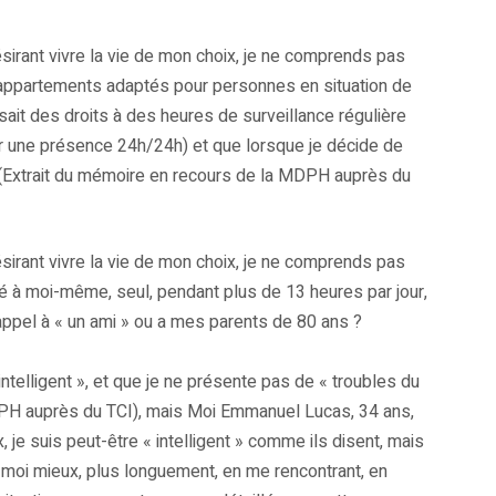
irant vivre la vie de mon choix, je ne comprends pas
 d’appartements adaptés pour personnes en situation de
it des droits à des heures de surveillance régulière
ir une présence 24h/24h) et que lorsque je décide de
s (Extrait du mémoire en recours de la MDPH auprès du
irant vivre la vie de mon choix, je ne comprends pas
vré à moi-même, seul, pendant plus de 13 heures par jour,
 appel à « un ami » ou a mes parents de 80 ans ?
elligent », et que je ne présente pas de « troubles du
PH auprès du TCI), mais Moi Emmanuel Lucas, 34 ans,
 je suis peut-être « intelligent » comme ils disent, mais
moi mieux, plus longuement, en me rencontrant, en