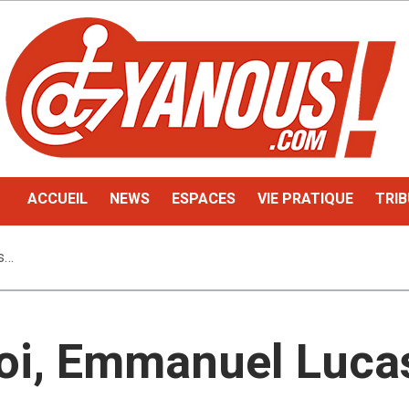
ACCUEIL
NEWS
ESPACES
VIE PRATIQUE
TRIB
s…
oi, Emmanuel Luca