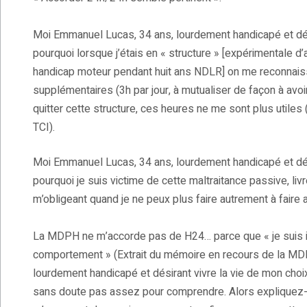
Moi Emmanuel Lucas, 34 ans, lourdement handicapé et dés
pourquoi lorsque j’étais en « structure » [expérimentale
handicap moteur pendant huit ans NDLR] on me reconnaissa
supplémentaires (3h par jour, à mutualiser de façon à avo
quitter cette structure, ces heures ne me sont plus utile
TCI).
Moi Emmanuel Lucas, 34 ans, lourdement handicapé et dés
pourquoi je suis victime de cette maltraitance passive, li
m’obligeant quand je ne peux plus faire autrement à faire
La MDPH ne m’accorde pas de H24… parce que « je suis int
comportement » (Extrait du mémoire en recours de la MD
lourdement handicapé et désirant vivre la vie de mon choix,
sans doute pas assez pour comprendre. Alors expliquez-