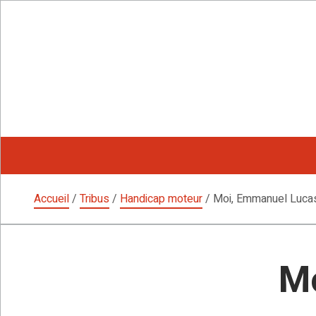
Aller
au
contenu
Accueil
/
Tribus
/
Handicap moteur
/
Moi, Emmanuel Luca
M