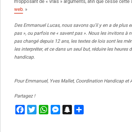
m’opposant de « vrais » arguments, afin que cesse cette s
web
. »
Des Emmanuel Lucas, nous savons qu’il y en a de plus en
pas », ou parfois ne « savent pas ». Nous les invitons à 
pas changé depuis 12 ans, les textes de lois sont les mê
les interpréter, et ce dans un seul but, réduire les heur
handicap.
Pour Emmanuel, Yves Mallet, Coordination Handicap et
Partagez !
F
T
W
M
S
P
a
wi
h
es
n
ar
ce
tt
at
se
a
ta