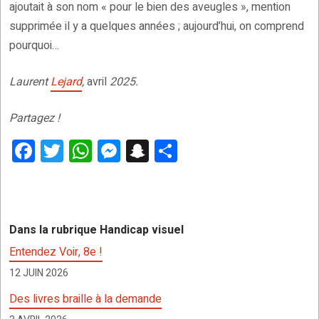
ajoutait à son nom « pour le bien des aveugles », mention
supprimée il y a quelques années ; aujourd’hui, on comprend
pourquoi…
Laurent
Lejard
,
avril
2025.
Partagez !
F
T
W
M
S
P
a
wi
h
es
n
ar
ce
tt
at
se
a
ta
b
er
s
n
p
g
Dans la rubrique Handicap visuel
o
A
g
c
er
Entendez Voir, 8e !
o
p
er
h
12 JUIN 2026
k
p
at
Des livres braille à la demande