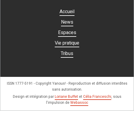
Accueil
News
Espaces
Vie pratique
Tribus
ISSN 1777-5191 - Copyright Yanous! - Reproduction et diffusion interdites
sans autorisation.
Design et intégration par
Loriane Buffet
et
Célia Franceschi
, sous
l'impulsion de
Webassoc