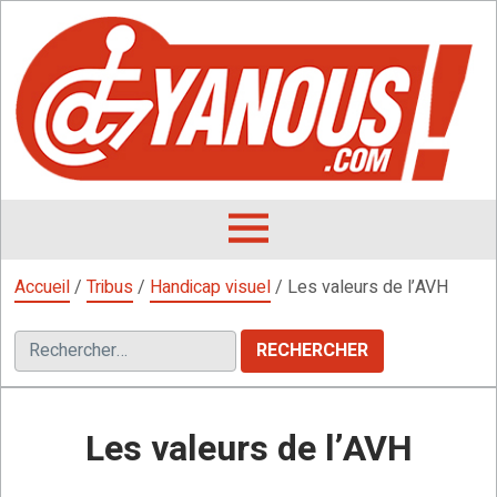
Aller
au
contenu
L
F
D
OUVRIR
LE
Accueil
/
Tribus
/
Handicap visuel
/
Les valeurs de l’AVH
MENU
Rechercher :
Les valeurs de l’AVH