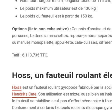
Hors tout : largeur 64 cm, longueur totale de 115 c
Le poids maximum utilisateur est de 130 kg ;
Le poids du fauteuil est à partir de 150 kg.
Options (liste non exhaustive) :
Coussin d’assise et de 
personne, batteries, manchettes, repose-jambes séparés 
ou manuel, monopalette, appui-tête, cale-cuisses, différe
Tarif : 6.113,73€ TTC.
Hoss, un fauteuil roulant é
Hoss
est un fauteuil roulant gyropode fabriqué par la soci
Hendriks Care
. Son utilisation est mixte, aussi bien en in
le fauteuil se stabilise seul, pas d’effort nécessaire à four
Contrairement à certains fauteuils roulants électrique gyr