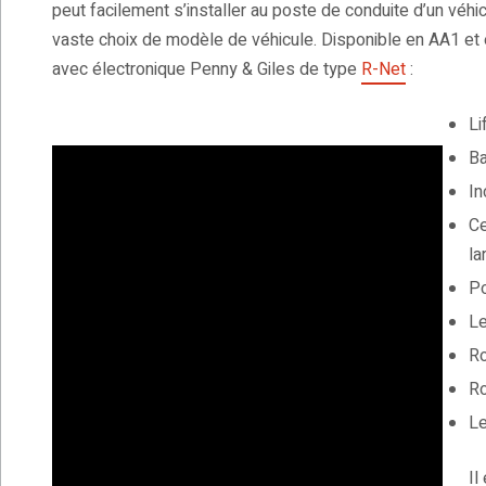
peut facilement s’installer au poste de conduite d’un véhicu
vaste choix de modèle de véhicule. Disponible en AA1 et
avec électronique Penny & Giles de type
R-Net
:
Li
Ba
In
Ce
la
Po
Le
Ro
Ro
Le
Il