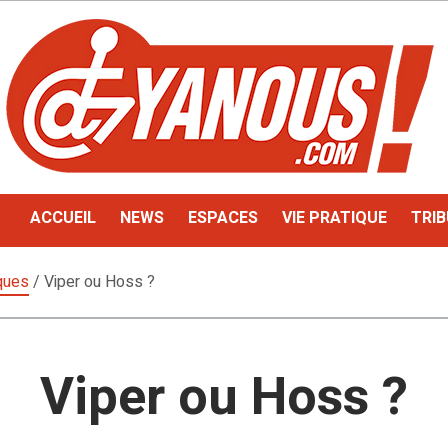
ACCUEIL
NEWS
ESPACES
VIE PRATIQUE
TRIB
iques
/
Viper ou Hoss ?
Viper ou Hoss ?