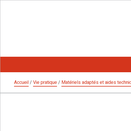
Aller
au
contenu
Accueil
/
Vie pratique
/
Matériels adaptés et aides techn