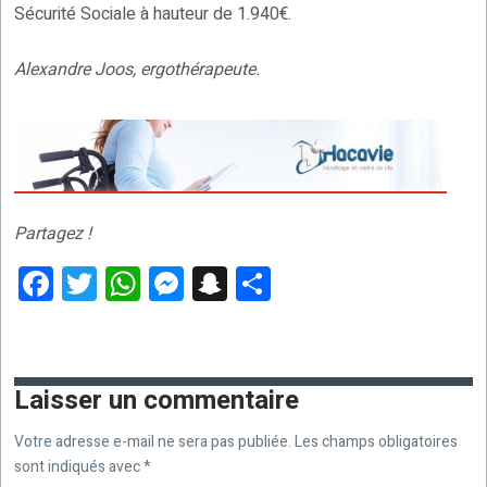
Sécurité Sociale à hauteur de 1.940€.
Alexandre Joos, ergothérapeute.
Partagez !
F
T
W
M
S
P
a
wi
h
es
n
ar
ce
tt
at
se
a
ta
b
er
s
n
p
g
Laisser un commentaire
o
A
g
c
er
Votre adresse e-mail ne sera pas publiée.
Les champs obligatoires
o
p
er
h
sont indiqués avec
*