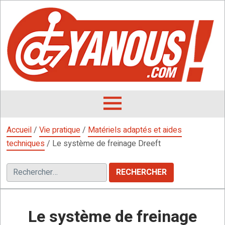
Aller
au
contenu
L
F
D
OUVRIR
LE
Accueil
/
Vie pratique
/
Matériels adaptés et aides
MENU
techniques
/
Le système de freinage Dreeft
Rechercher :
Le système de freinage