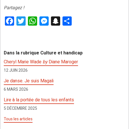
Partagez !
F
T
W
M
S
P
a
wi
h
es
n
ar
ce
tt
at
se
a
ta
b
er
s
n
p
g
Dans la rubrique Culture et handicap
o
A
g
c
er
Cheryl Marie Wade
by
Diane Maroger
o
p
er
h
12 JUIN 2026
k
p
at
Je danse. Je suis Magali
6 MARS 2026
Lire à la portée de tous les enfants
5 DÉCEMBRE 2025
Tous les articles