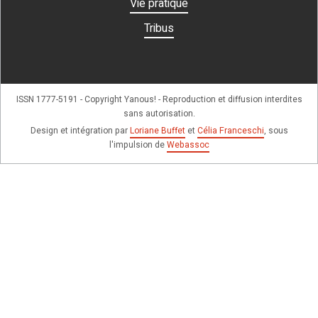
Vie pratique
Tribus
ISSN 1777-5191 - Copyright Yanous! - Reproduction et diffusion interdites
sans autorisation.
Design et intégration par
Loriane Buffet
et
Célia Franceschi
, sous
l'impulsion de
Webassoc