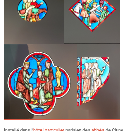
Installé dans l’
hôtel particulier
parisien des
abbés
de Cluny