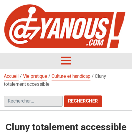
Aller
au
contenu
L
F
D
OUVRIR
LE
Accueil
/
Vie pratique
/
Culture et handicap
/
Cluny
MENU
totalement accessible
Rechercher :
Cluny totalement accessible