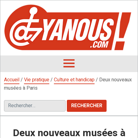
Aller
au
contenu
L
F
D
OUVRIR
LE
Accueil
/
Vie pratique
/
Culture et handicap
/
Deux nouveaux
MENU
musées à Paris
Rechercher :
Deux nouveaux musées à