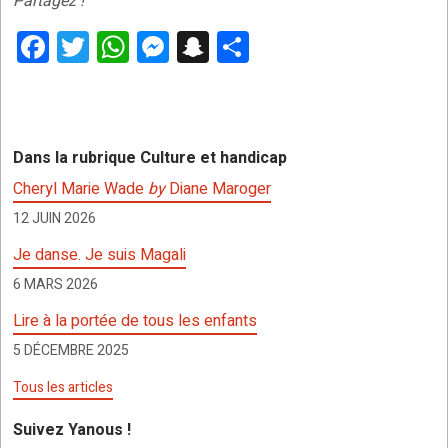
Partagez !
F
T
W
M
S
P
a
wi
h
es
n
ar
ce
tt
at
se
a
ta
b
er
s
n
p
g
Dans la rubrique Culture et handicap
o
A
g
c
er
Cheryl Marie Wade
by
Diane Maroger
o
p
er
h
12 JUIN 2026
k
p
at
Je danse. Je suis Magali
6 MARS 2026
Lire à la portée de tous les enfants
5 DÉCEMBRE 2025
Tous les articles
Suivez Yanous !