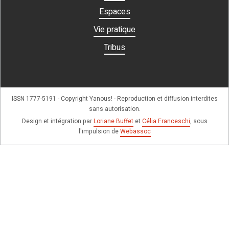
Espaces
Vie pratique
Tribus
ISSN 1777-5191 - Copyright Yanous! - Reproduction et diffusion interdites
sans autorisation.
Design et intégration par
Loriane Buffet
et
Célia Franceschi
, sous
l'impulsion de
Webassoc