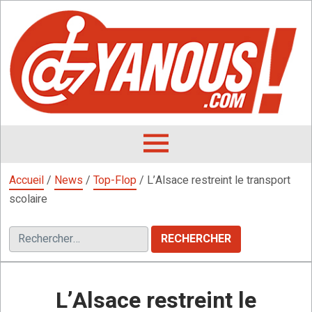
Aller
au
contenu
L
F
D
OUVRIR
LE
Accueil
/
News
/
Top-Flop
/
L’Alsace restreint le transport
MENU
scolaire
Rechercher :
L’Alsace restreint le