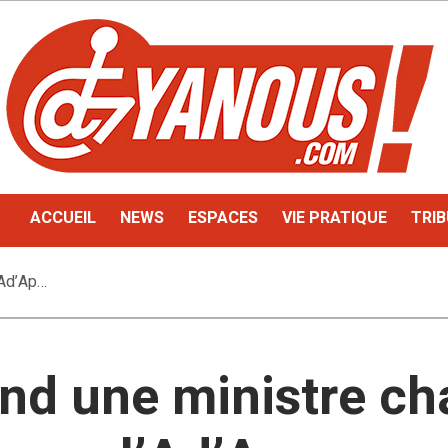
ACCUEIL
NEWS
ESPACES
VIE PRATIQUE
TRIB
’Ad’Ap…
nd une ministre ch