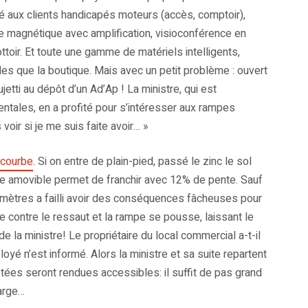
é aux clients handicapés moteurs (accès, comptoir),
le magnétique avec amplification, visioconférence en
toir. Et toute une gamme de matériels intelligents,
les que la boutique. Mais avec un petit problème : ouvert
tti au dépôt d’un Ad’Ap ! La ministre, qui est
tales, en a profité pour s’intéresser aux rampes
voir si je me suis faite avoir… »
ecourbe
. Si on entre de plain-pied, passé le zinc le sol
e amovible permet de franchir avec 12% de pente. Sauf
llimètres a failli avoir des conséquences fâcheuses pour
ute contre le ressaut et la rampe se pousse, laissant le
 la ministre! Le propriétaire du local commercial a-t-il
loyé n’est informé. Alors la ministre et sa suite repartent
ées seront rendues accessibles: il suffit de pas grand
large…