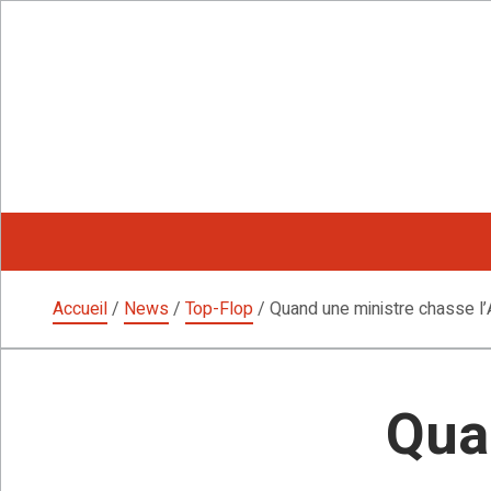
Aller
au
contenu
Accueil
/
News
/
Top-Flop
/
Quand une ministre chasse l
Qua