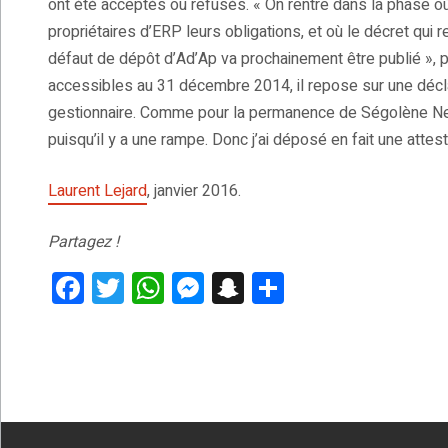
ont été acceptés ou refusés. « On rentre dans la phase où
propriétaires d’ERP leurs obligations, et où le décret qui
défaut de dépôt d’Ad’Ap va prochainement être publié »,
accessibles au 31 décembre 2014, il repose sur une déclar
gestionnaire. Comme pour la permanence de Ségolène Neuvi
puisqu’il y a une rampe. Donc j’ai déposé en fait une attes
Laurent Lejard
, janvier 2016.
Partagez !
F
T
W
M
S
P
a
wi
h
es
n
ar
ce
tt
at
se
a
ta
b
er
s
n
p
g
o
A
g
c
er
o
p
er
h