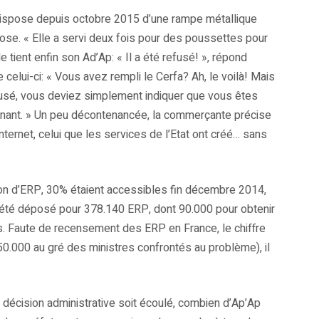
 dispose depuis octobre 2015 d’une rampe métallique
se. « Elle a servi deux fois pour des poussettes pour
e tient enfin son Ad’Ap: « Il a été refusé! », répond
 celui-ci: « Vous avez rempli le Cerfa? Ah, le voilà! Mais
fusé, vous deviez simplement indiquer que vous êtes
enant. » Un peu décontenancée, la commerçante précise
Internet, celui que les services de l’Etat ont créé… sans
lion d’ERP, 30% étaient accessibles fin décembre 2014,
 été déposé pour 378.140 ERP, dont 90.000 pour obtenir
fs. Faute de recensement des ERP en France, le chiffre
50.000 au gré des ministres confrontés au problème), il
de décision administrative soit écoulé, combien d’Ap’Ap