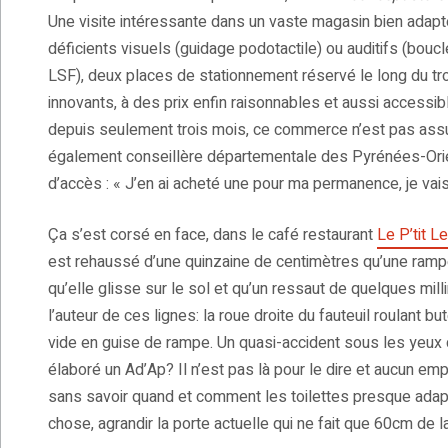
Une visite intéressante dans un vaste magasin bien adapt
déficients visuels (guidage podotactile) ou auditifs (bouc
LSF), deux places de stationnement réservé le long du trot
innovants, à des prix enfin raisonnables et aussi accessib
depuis seulement trois mois, ce commerce n’est pas assuje
également conseillère départementale des Pyrénées-Orien
d’accès : « J’en ai acheté une pour ma permanence, je vais 
Ça s’est corsé en face, dans le café restaurant
Le P’tit L
est rehaussé d’une quinzaine de centimètres qu’une ramp
qu’elle glisse sur le sol et qu’un ressaut de quelques mi
l’auteur de ces lignes: la roue droite du fauteuil roulant b
vide en guise de rampe. Un quasi-accident sous les yeux de
élaboré un Ad’Ap? Il n’est pas là pour le dire et aucun emp
sans savoir quand et comment les toilettes presque adapt
chose, agrandir la porte actuelle qui ne fait que 60cm de 