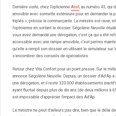
Dernière visite, chez l’opticienne
Atoll
, au numéro 43, qui
amovible avec sonnette extérieure pour en demander la po
triplés », précise la commerçante. La ministre est ravie, ell
l’opticienne en sortant le dossier. Ségolène Neuville étudie
vous avez demandé une dérogation, c’est ça qui a été re
accessible avec une rampe amovible, c’est permis maint
qu’elle a rempli son dossier en utilisant le simulateur sur 
s’encombrer des conseils de spécialistes.
Retour chez Vita Confort pour un point presse. Sur le mil
annonce Ségolène Neuville. Depuis, un dossier d’Ad’Ap a
une dérogation, et il reste 320.000 établissements inacti
ayant fluctué depuis plus de dix ans (de deux millions à 6
est impossible d’apprécier l’impact des Ad’Ap.
La ministre ne peut d’ailleurs pas dire, bien que le délai 