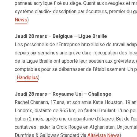
panneau acrylique fixé au siège. Quant aux aveugles et ma
système d’audio- description par écouteurs, premier du g
News
)
Jeudi 28 mars – Belgique – Ligue Braille
Les personnels de l’Entreprise bruxelloise de travail adapt
depuis six semaines une grève dure : occupation des locau
de la Ligue Braille ont apporté leur soutien aux grévistes,
comptables pour se débarrasser de l’établissement. Un pl
:
Handiplus
)
Jeudi 28 mars – Royaume Uni – Challenge
Rachel Chanarin, 17 ans, et son amie Katie Houston, 19 ans
Londres, distante de 965 km, en fauteuil roulant. L’une pous
but en 2 mois, après une cinquantaine d’étapes. But de l
caritatives : aider la Croix Rouge en Afghanistan. Un jour
Dumfries & Galloway Standard via
Altavista News
)