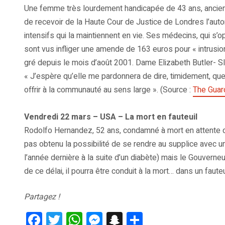
Une femme très lourdement handicapée de 43 ans, ancien tr
de recevoir de la Haute Cour de Justice de Londres l’auto
intensifs qui la maintiennent en vie. Ses médecins, qui s’
sont vus infliger une amende de 163 euros pour « intrusion 
gré depuis le mois d’août 2001. Dame Elizabeth Butler- Slo
« J’espère qu’elle me pardonnera de dire, timidement, que 
offrir à la communauté au sens large ». (Source :
The Guar
Vendredi 22 mars – USA – La mort en fauteuil
Rodolfo Hernandez, 52 ans, condamné à mort en attente d
pas obtenu la possibilité de se rendre au supplice avec un
l’année dernière à la suite d’un diabète) mais le Gouverneu
de ce délai, il pourra être conduit à la mort… dans un fauteu
Partagez !
F
T
W
M
S
P