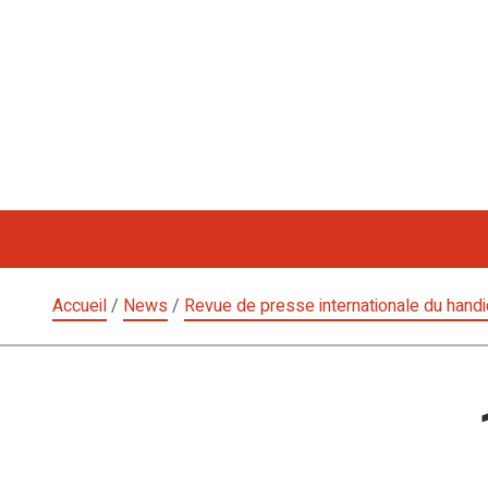
Aller
au
contenu
Accueil
/
News
/
Revue de presse internationale du hand