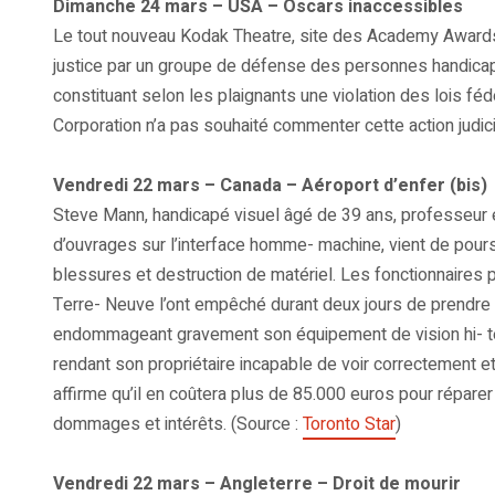
Dimanche 24 mars – USA – Oscars inaccessibles
Le tout nouveau Kodak Theatre, site des Academy Awards 
justice par un groupe de défense des personnes handicap
constituant selon les plaignants une violation des lois féd
Corporation n’a pas souhaité commenter cette action judici
Vendredi 22 mars – Canada – Aéroport d’enfer (bis)
Steve Mann, handicapé visuel âgé de 39 ans, professeur en
d’ouvrages sur l’interface homme- machine, vient de pours
blessures et destruction de matériel. Les fonctionnaires p
Terre- Neuve l’ont empêché durant deux jours de prendre p
endommageant gravement son équipement de vision hi- tec
rendant son propriétaire incapable de voir correctement 
affirme qu’il en coûtera plus de 85.000 euros pour répare
dommages et intérêts. (Source :
Toronto Star
)
Vendredi 22 mars – Angleterre – Droit de mourir