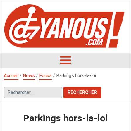
Aller
au
contenu
L
F
D
OUVRIR
LE
Accueil
/
News
/
Focus
/
Parkings hors-la-loi
MENU
Rechercher :
Parkings hors-la-loi