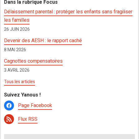
Dans la rubrique Focus
o
A
g
c
er
Délaissement parental : protéger les enfants sans fragiliser
o
p
er
h
les familles
k
p
at
26 JUIN 2026
Devenir des AESH : le rapport caché
8 MAI 2026
Cagnottes compensatoires
3 AVRIL 2026
Tous les articles
Suivez Yanous !
Page Facebook
Flux RSS