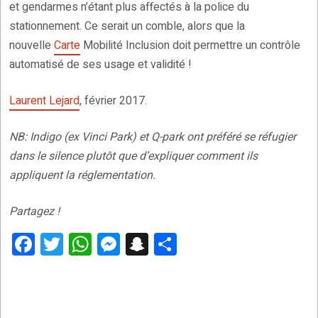
et gendarmes n’étant plus affectés à la police du
stationnement. Ce serait un comble, alors que la
nouvelle
Carte
Mobilité Inclusion doit permettre un contrôle
automatisé de ses usage et validité !
Laurent Lejard
, février 2017.
NB: Indigo (ex Vinci Park) et Q-park ont préféré se réfugier
dans le silence plutôt que d’expliquer comment ils
appliquent la réglementation.
Partagez !
F
T
W
M
S
P
a
wi
h
es
n
ar
ce
tt
at
se
a
ta
b
er
s
n
p
g