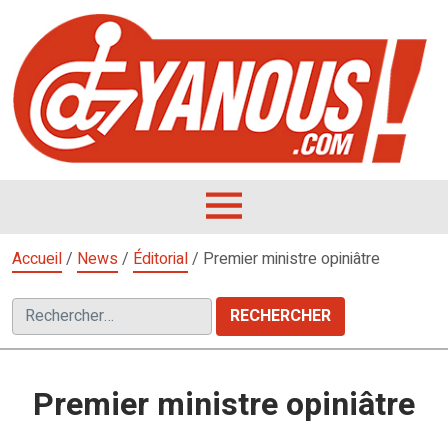
Aller
au
contenu
L
F
D
OUVRIR
LE
Accueil
/
News
/
Éditorial
/
Premier ministre opiniâtre
MENU
Rechercher :
Premier ministre opiniâtre