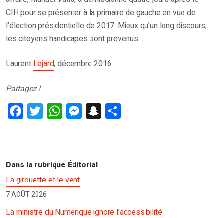
CIH pour se présenter à la primaire de gauche en vue de
l’élection présidentielle de 2017. Mieux qu’un long discours,
les citoyens handicapés sont prévenus…
Laurent
Lejard
, décembre 2016.
Partagez !
F
T
W
M
S
P
a
wi
h
es
n
ar
ce
tt
at
se
a
ta
b
er
s
n
p
g
Dans la rubrique Éditorial
o
A
g
c
er
La girouette et le vent
o
p
er
h
7 AOÛT 2026
k
p
at
La ministre du Numérique ignore l’accessibilité