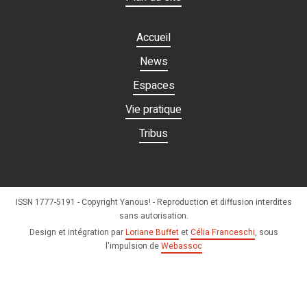
Accueil
News
Espaces
Vie pratique
Tribus
ISSN 1777-5191 - Copyright Yanous! - Reproduction et diffusion interdites
sans autorisation.
Design et intégration par
Loriane Buffet
et
Célia Franceschi
, sous
l'impulsion de
Webassoc