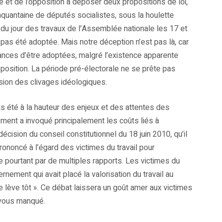
 et de l’opposition à déposer deux propositions de loi,
nquantaine de députés socialistes, sous la houlette
re du jour des travaux de l’Assemblée nationale les 17 et
a pas été adoptée. Mais notre déception n’est pas là, car
ances d’être adoptées, malgré l’existence apparente
pposition. La période pré-électorale ne se prête pas
ssion des clivages idéologiques.
as été à la hauteur des enjeux et des attentes des
nement a invoqué principalement les coûts liés à
 décision du conseil constitutionnel du 18 juin 2010, qu’il
rononcé à l’égard des victimes du travail pour
e pourtant par de multiples rapports. Les victimes du
ernement qui avait placé la valorisation du travail au
se lève tôt ». Ce débat laissera un goût amer aux victimes
-vous manqué.