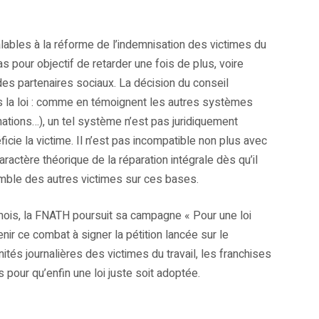
alables à la réforme de l’indemnisation des victimes du
pas pour objectif de retarder une fois de plus, voire
 des partenaires sociaux. La décision du conseil
ns la loi : comme en témoignent les autres systèmes
nations…), un tel système n’est pas juridiquement
icie la victime. Il n’est pas incompatible non plus avec
aractère théorique de la réparation intégrale dès qu’il
semble des autres victimes sur ces bases.
 mois, la FNATH poursuit sa campagne « Pour une loi
enir ce combat à signer la pétition lancée sur le
nités journalières des victimes du travail, les franchises
pour qu’enfin une loi juste soit adoptée.