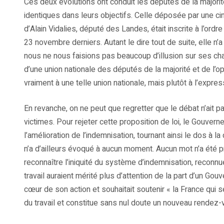
Ces deux évolutions ont conduit les députés de la majorité
identiques dans leurs objectifs. Celle déposée par une ci
d’Alain Vidalies, député des Landes, était inscrite à l’ord
23 novembre derniers. Autant le dire tout de suite, elle n’
nous ne nous faisions pas beaucoup d’illusion sur ses ch
d’une union nationale des députés de la majorité et de l’o
vraiment à une telle union nationale, mais plutôt à l’expre
En revanche, on ne peut que regretter que le débat n’ait p
victimes. Pour rejeter cette proposition de loi, le Gouver
l’amélioration de l’indemnisation, tournant ainsi le dos à la
n’a d’ailleurs évoqué à aucun moment. Aucun mot n’a été p
reconnaître l’iniquité du système d’indemnisation, reconnu
travail auraient mérité plus d’attention de la part d’un Gouv
cœur de son action et souhaitait soutenir « la France qui 
du travail et constitue sans nul doute un nouveau rendez