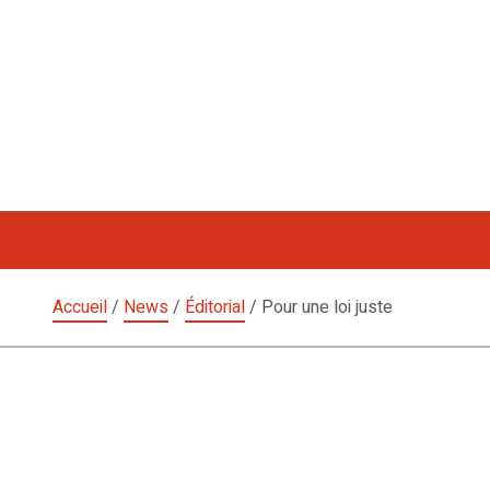
Aller
au
contenu
Accueil
/
News
/
Éditorial
/
Pour une loi juste