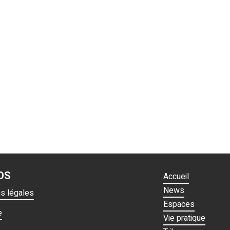
OS
Accueil
News
ns légales
Espaces
e
Vie pratique