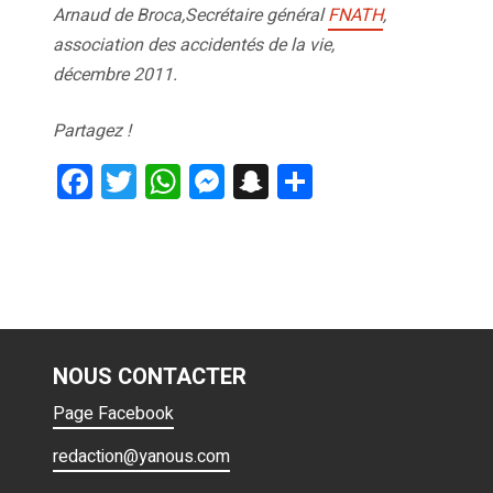
Arnaud de Broca,Secrétaire général
FNATH
,
association des accidentés de la vie,
décembre 2011.
Partagez !
F
T
W
M
S
P
a
wi
h
es
n
ar
ce
tt
at
se
a
ta
b
er
s
n
p
g
o
A
g
c
er
o
p
er
h
NOUS CONTACTER
k
p
at
Page Facebook
redaction@yanous.com