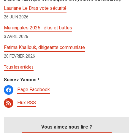
o
A
g
c
er
Lauriane Le Bras vote sécurité
o
p
er
h
26 JUIN 2026
k
p
at
Municipales 2026 : élus et battus
3 AVRIL 2026
Fatima Khallouk, dirigeante communiste
20 FÉVRIER 2026
Tous les articles
Suivez Yanous !
Page Facebook
Flux RSS
Vous aimez nous lire ?