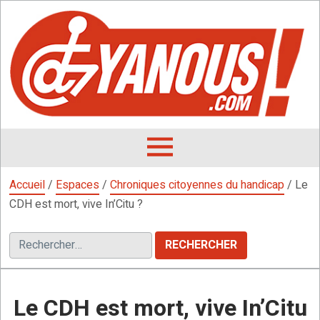
Aller
au
contenu
L
F
D
OUVRIR
LE
Accueil
/
Espaces
/
Chroniques citoyennes du handicap
/
Le
MENU
CDH est mort, vive In’Citu ?
Rechercher :
Le CDH est mort, vive In’Citu