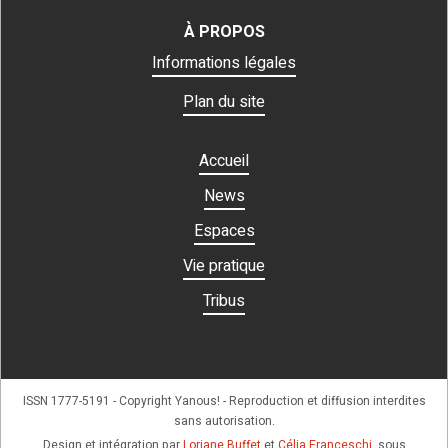
À PROPOS
Informations légales
Plan du site
Accueil
News
Espaces
Vie pratique
Tribus
ISSN 1777-5191 - Copyright Yanous! - Reproduction et diffusion interdites
sans autorisation.
Design et intégration par
Loriane Buffet
et
Célia Franceschi
, sous