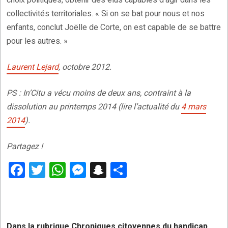
choix politiques, obtenir des élus capables d’agir dans les
collectivités territoriales. « Si on se bat pour nous et nos
enfants, conclut Joëlle de Corte, on est capable de se battre
pour les autres. »
Laurent Lejard
, octobre 2012.
PS : In’Citu a vécu moins de deux ans, contraint à la
dissolution au printemps 2014 (lire l’actualité du
4 mars
2014
).
Partagez !
F
T
W
M
S
P
a
wi
h
es
n
ar
ce
tt
at
se
a
ta
b
er
s
n
p
g
Dans la rubrique Chroniques citoyennes du handicap