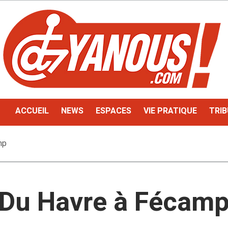
ACCUEIL
NEWS
ESPACES
VIE PRATIQUE
TRIB
mp
Du Havre à Fécam