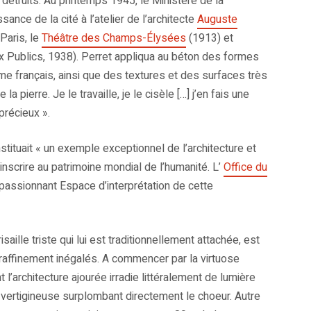
étruits. Au printemps 1945, le Ministère de la
ance de la cité à l’atelier de l’architecte
Auguste
 Paris, le
Théâtre des Champs-Élysées
(1913) et
 Publics, 1938). Perret appliqua au béton des formes
me français, ainsi que des textures et des surfaces très
a pierre. Je le travaille, je le cisèle […] j’en fais une
précieux ».
tituait « un exemple exceptionnel de l’architecture et
inscrire au patrimoine mondial de l’humanité. L’
Office du
 passionnant Espace d’interprétation de cette
saille triste qui lui est traditionnellement attachée, est
 raffinement inégalés. A commencer par la virtuose
’architecture ajourée irradie littéralement de lumière
r vertigineuse surplombant directement le choeur. Autre