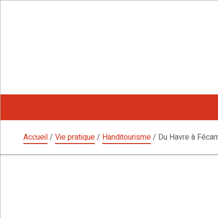
Aller
au
contenu
Accueil
/
Vie pratique
/
Handitourisme
/
Du Havre à Féca