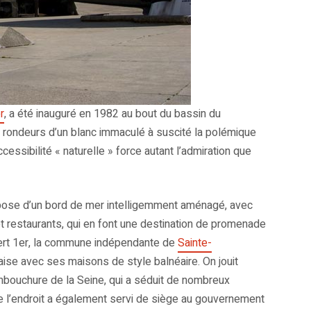
r
, a été inauguré en 1982 au bout du bassin du
e rondeurs d’un blanc immaculé à suscité la polémique
essibilité « naturelle » force autant l’admiration que
spose d’un bord de mer intelligemment aménagé, avec
et restaurants, qui en font une destination de promenade
lbert 1er, la commune indépendante de
Sainte-
raise avec ses maisons de style balnéaire. On jouit
mbouchure de la Seine, qui a séduit de nombreux
que l’endroit a également servi de siège au gouvernement