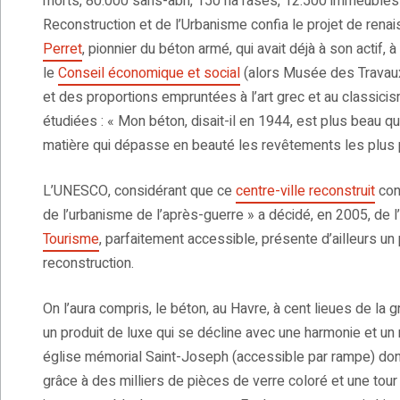
morts, 80.000 sans-abri, 150 ha rasés, 12.500 immeubles d
Reconstruction et de l’Urbanisme confia le projet de renaiss
Perret
, pionnier du béton armé, qui avait déjà à son actif, à
le
Conseil économique et social
(alors Musée des Travaux
et des proportions empruntées à l’art grec et au classicis
étudiées : « Mon béton, disait-il en 1944, est plus beau que l
matière qui dépasse en beauté les revêtements les plus 
L’UNESCO, considérant que ce
centre-ville reconstruit
cons
de l’urbanisme de l’après-guerre » a décidé, en 2005, de l’
Tourisme
, parfaitement accessible, présente d’ailleurs un
reconstruction.
On l’aura compris, le béton, au Havre, à cent lieues de la gri
un produit de luxe qui se décline avec une harmonie et un
église mémorial Saint-Joseph (accessible par rampe) dont l
grâce à des milliers de pièces de verre coloré et une tou