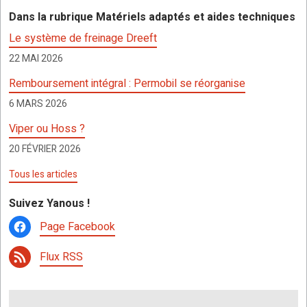
b
er
s
n
p
g
Dans la rubrique Matériels adaptés et aides techniques
o
A
g
c
er
Le système de freinage Dreeft
o
p
er
h
22 MAI 2026
k
p
at
Remboursement intégral : Permobil se réorganise
6 MARS 2026
Viper ou Hoss ?
20 FÉVRIER 2026
Tous les articles
Suivez Yanous !
Page Facebook
Flux RSS