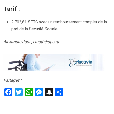
Tarif :
2.702,81 € TTC avec un remboursement complet de la
part de la Sécurité Sociale.
Alexandre Joos, ergothérapeute
Partagez !
F
T
W
M
S
P
a
wi
h
es
n
ar
ce
tt
at
se
a
ta