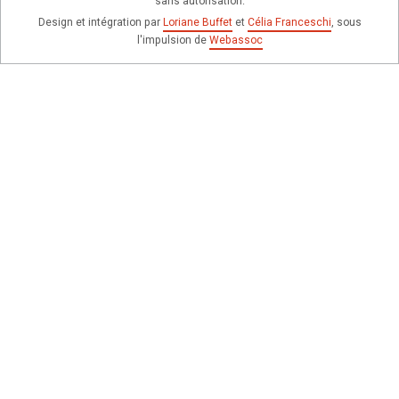
sans autorisation.
Design et intégration par
Loriane Buffet
et
Célia Franceschi
, sous
l'impulsion de
Webassoc