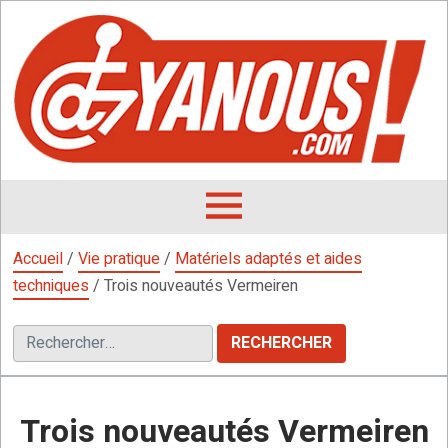
Aller
au
contenu
L
F
D
OUVRIR
LE
Accueil
/
Vie pratique
/
Matériels adaptés et aides
MENU
techniques
/
Trois nouveautés Vermeiren
Rechercher :
Trois nouveautés Vermeiren