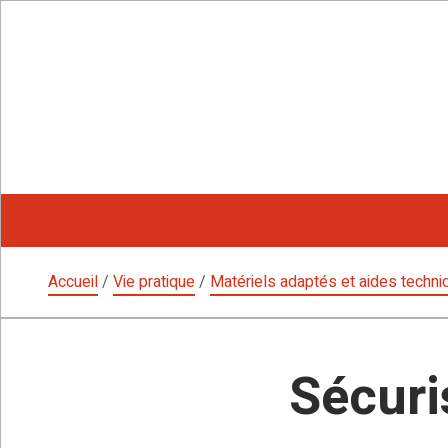
Aller
au
contenu
Accueil
/
Vie pratique
/
Matériels adaptés et aides techn
Sécuri