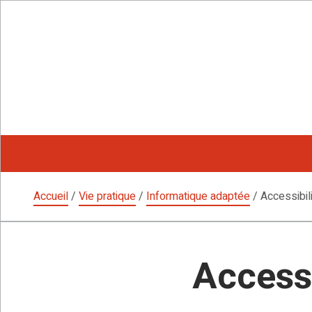
Aller
au
contenu
Accueil
/
Vie pratique
/
Informatique adaptée
/
Accessibil
Accessi