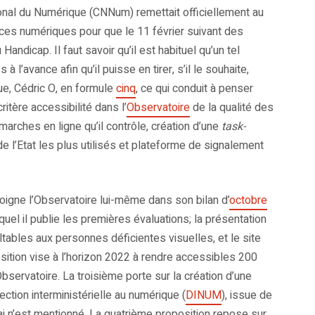
ional du Numérique (CNNum) remettait officiellement au
vices numériques pour que le 11 février suivant des
andicap. Il faut savoir qu’il est habituel qu’un tel
l’avance afin qu’il puisse en tirer, s’il le souhaite,
ue, Cédric O, en formule
cinq
, ce qui conduit à penser
itère accessibilité dans l’
Observatoire
de la qualité des
rches en ligne qu’il contrôle, création d’une
task-
de l’Etat les plus utilisés et plateforme de signalement
igne l’Observatoire lui-même dans son bilan d’
octobre
uel il publie les premières évaluations; la présentation
ltables aux personnes déficientes visuelles, et le site
sition vise à l’horizon 2022 à rendre accessibles 200
servatoire. La troisième porte sur la création d’une
ection interministérielle au numérique (
DINUM
), issue de
ai n’est mentionné. La quatrième proposition repose sur