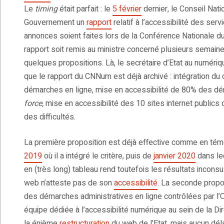
Le
timing
était parfait : le
5 février
dernier, le Conseil Nat
Gouvernement un
rapport
relatif à l’accessibilité des ser
annonces soient faites lors de la Conférence Nationale du H
rapport soit remis au ministre concerné plusieurs semaines à 
quelques propositions. Là, le secrétaire d’Etat au numériq
que le rapport du CNNum est déjà archivé : intégration du cr
démarches en ligne, mise en accessibilité de 80% des déma
force,
mise en accessibilité des 10 sites internet publics 
des difficultés.
La première proposition est déjà effective comme en témo
2019
où il a intégré le critère, puis de
janvier 2020
dans leq
en (très long) tableau rend toutefois les résultats inconsu
web n’atteste pas de son
accessibilité
. La seconde propo
des démarches administratives en ligne contrôlées par l’Ob
équipe dédiée à l’accessibilité numérique au sein de la Dir
la énième
restructuration
du web de l’Etat, mais aucun dél