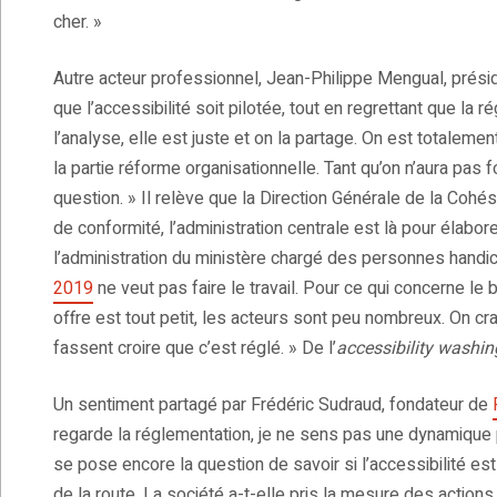
cher. »
Autre acteur professionnel, Jean-Philippe Mengual, prési
que l’accessibilité soit pilotée, tout en regrettant que la r
l’analyse, elle est juste et on la partage. On est totalement
la partie réforme organisationnelle. Tant qu’on n’aura pas
question. » Il relève que la Direction Générale de la Cohé
de conformité, l’administration centrale est là pour élabore
l’administration du ministère chargé des personnes handi
2019
ne veut pas faire le travail. Pour ce qui concerne le
offre est tout petit, les acteurs sont peu nombreux. On c
fassent croire que c’est réglé. » De l’
accessibility washin
Un sentiment partagé par Frédéric Sudraud, fondateur de
regarde la réglementation, je ne sens pas une dynamique p
se pose encore la question de savoir si l’accessibilité est
de la route. La société a-t-elle pris la mesure des actions 