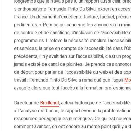
longtemps que je n’avais pas lu un rapport aussi clair, pr
s’enthousiasme Fernando Pinto Da Silva, expert en acces
France. Un document d’excellente facture, factuel, pré
pertinentes. » Pour ce qui concerne les annonces du minist
de contrôle et de sanctions, d’inclusion de l’accessibilité
programmeurs. Il relève la nécessité d’inclure l’accessibi
et services, la prise en compte de l’accessibilité dans l’O
précédents, il n’y avait rien sur l’accessibilité, c’est un p
jamais existé de canal de plaintes. Je prends ces annonc
de départ pour parler de l’accessibilité du web et des appl
travail : Fernando Pinto Da Silva a remarqué que l’appli
Mo
aveugle alors que tout l’accès à la formation professionn
Directeur de
Braillenet
, acteur historique de l’accessibili
« L’analyse est bonne, le rapport évoque la problématique
ressources pédagogiques numériques. Ce qui est nouveau,
comment avancer, on est encore au même point qu’il y a dix 