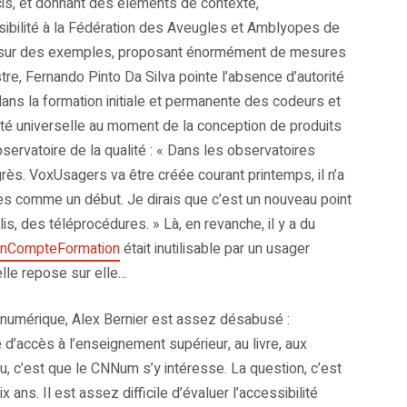
écis, et donnant des éléments de contexte,
sibilité à la Fédération des Aveugles et Amblyopes de
cis sur des exemples, proposant énormément de mesures
re, Fernando Pinto Da Silva pointe l’absence d’autorité
 dans la formation initiale et permanente des codeurs et
lité universelle au moment de la conception de produits
bservatoire de la qualité : « Dans les observatoires
rogrès. VoxUsagers va être créée courant printemps, il n’a
es comme un début. Je dirais que c’est un nouveau point
is, des téléprocédures. » Là, en revanche, il y a du
nCompteFormation
était inutilisable par un usager
elle repose sur elle…
té numérique, Alex Bernier est assez désabusé :
 d’accès à l’enseignement supérieur, au livre, aux
 c’est que le CNNum s’y intéresse. La question, c’est
ans. Il est assez difficile d’évaluer l’accessibilité