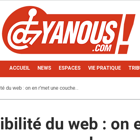
ACCUEIL
NEWS
ESPACES
VIE PRATIQUE
TRIB
ité du web : on en r’met une couche…
bilité du web : on 