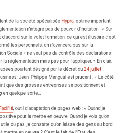
dent de la société spécialisée
Hypra
, estime important
églementation n’intègre pas de pouvoir d’incitation : « Sur
 d’accord sur le volet formation, ce qui est illusoire c’est
 formé les personnels, on n’avancera pas sur la
sion Sociale « ne veut pas du contrôle des déclarations
r la réglementation mais pas pour l’appliquer. » En clair,
capées pourtant désigné par le décret du
24 juillet
 business, Jean-Philippe Mengual est prudent : « Le côté
raint que des grosses entreprises se positionnent et
g
en quelque sorte…
Facil’Iti
, outil d’adaptation de pages web : « Quand je
ositive pour la mettre en oeuvre. Quand je vois qu’on
 utile ou pas, je constate qu’on laisse des gens au bord
à mettre en oeuvre ? C’est le fait de l’Etat, des