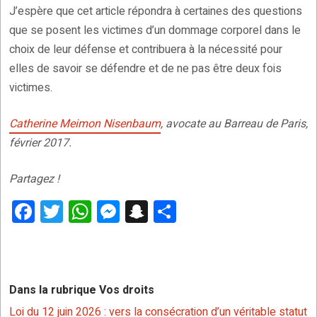
J’espère que cet article répondra à certaines des questions
que se posent les victimes d’un dommage corporel dans le
choix de leur défense et contribuera à la nécessité pour
elles de savoir se défendre et de ne pas être deux fois
victimes.
Catherine Meimon Nisenbaum
, avocate au Barreau de Paris,
février 2017.
Partagez !
F
T
W
M
S
P
a
wi
h
es
n
ar
ce
tt
at
se
a
ta
b
er
s
n
p
g
Dans la rubrique Vos droits
o
A
g
c
er
Loi du 12 juin 2026 : vers la consécration d’un véritable statut