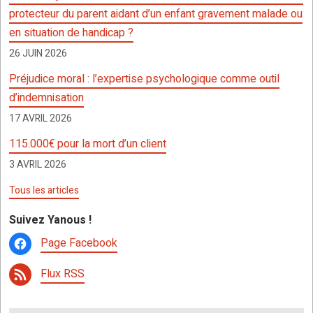
o
p
er
h
protecteur du parent aidant d’un enfant gravement malade ou
k
p
at
en situation de handicap ?
26 JUIN 2026
Préjudice moral : l’expertise psychologique comme outil
d’indemnisation
17 AVRIL 2026
115.000€ pour la mort d’un client
3 AVRIL 2026
Tous les articles
Suivez Yanous !
Page Facebook
Flux RSS