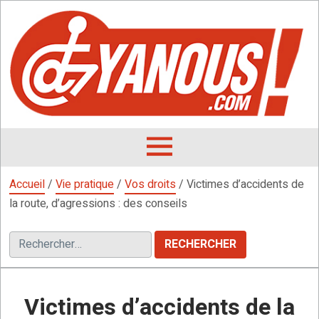
Aller
au
contenu
L
F
D
OUVRIR
LE
Accueil
/
Vie pratique
/
Vos droits
/
Victimes d’accidents de
MENU
la route, d’agressions : des conseils
Rechercher :
Victimes d’accidents de la