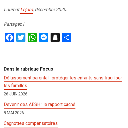
Laurent
Lejard
, décembre 2020.
Partagez !
F
T
W
M
S
P
a
wi
h
es
n
ar
ce
tt
at
se
a
ta
b
er
s
n
p
g
Dans la rubrique Focus
o
A
g
c
er
Délaissement parental : protéger les enfants sans fragiliser
o
p
er
h
les familles
k
p
at
26 JUIN 2026
Devenir des AESH : le rapport caché
8 MAI 2026
Cagnottes compensatoires