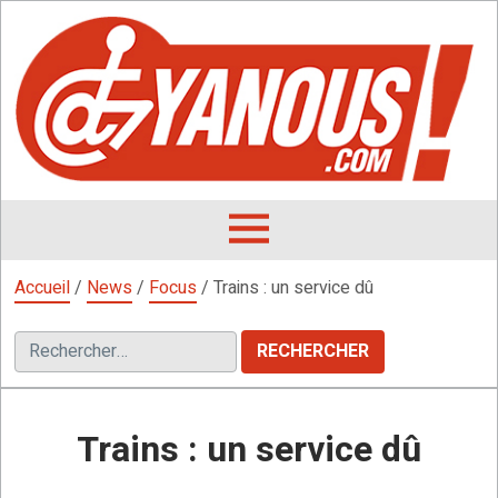
Aller
au
contenu
L
F
D
OUVRIR
LE
Accueil
/
News
/
Focus
/
Trains : un service dû
MENU
Rechercher :
Trains : un service dû