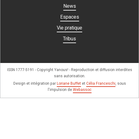
News
Espaces
Vie pratique
Tribus
ISSN 1777-5191 - Copyright Yanous! - Reproduction et diffusion interdites
sans autorisation.
Design et intégration par
Loriane Buffet
et
Célia Franceschi
, sous
l'impulsion de
Webassoc