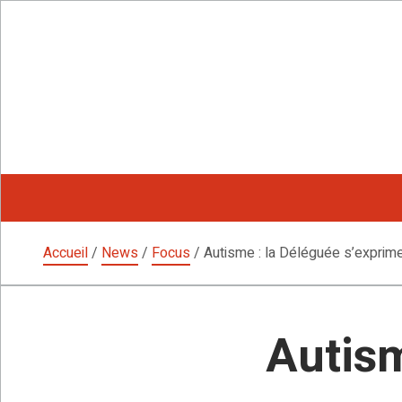
Aller
au
contenu
Accueil
/
News
/
Focus
/
Autisme : la Déléguée s’exprim
Autism