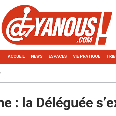
ACCUEIL
NEWS
ESPACES
VIE PRATIQUE
TRIB
e
e : la Déléguée s’