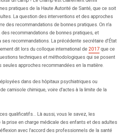
hoisir un camp ! Le champ est clairement défini
es pratiques de la Haute Autorité de Santé, que ce soit
adultes. La question des interventions et des approches
re des recommandations de bonnes pratiques. On n’a
 y a des recommandations de bonnes pratiques, et
t à ses recommandations. La précédente secrétaire d’État
ement dit lors du colloque international de
2017
que ce
uestions techniques et méthodologiques qui se posent
 les seules approches recommandées en la matière.
s déployées dans des hôpitaux psychiatriques ou
camisole chimique, voire d’actes à la limite de la
ces qualificatifs… Là aussi, vous le savez, les
 la prise en charge médicale des enfants et des adultes
éflexion avec l’accord des professionnels de la santé