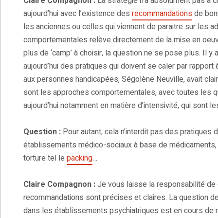
Claire Compagnon :
La stratégie n’a absolument pas à c
aujourd’hui avec l’existence des
recommandations
de bonn
les anciennes ou celles qui viennent de paraitre sur les 
comportementales relève directement de la mise en oeuv
plus de ‘camp’ à choisir, la question ne se pose plus. Il
aujourd’hui des pratiques qui doivent se caler par rappor
aux personnes handicapées, Ségolène Neuville, avait clair
sont les approches comportementales, avec toutes les q
aujourd’hui notamment en matière d’intensivité, qui sont
Question :
Pour autant, cela n’interdit pas des pratique
établissements médico-sociaux à base de médicaments, de 
torture tel le
packing
…
Claire Compagnon :
Je vous laisse la responsabilité de 
recommandations sont précises et claires. La question de
dans les établissements psychiatriques est en cours de r