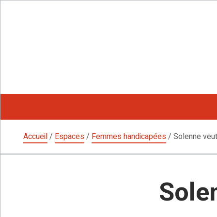
Aller
au
contenu
Accueil
/
Espaces
/
Femmes handicapées
/
Solenne veut
Sole