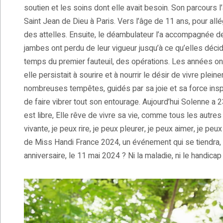
soutien et les soins dont elle avait besoin. Son parcours l’a
Saint Jean de Dieu à Paris. Vers l’âge de 11 ans, pour all
des attelles. Ensuite, le déambulateur l’a accompagnée 
jambes ont perdu de leur vigueur jusqu’à ce qu’elles déciden
temps du premier fauteuil, des opérations. Les années ont 
elle persistait à sourire et à nourrir le désir de vivre pl
nombreuses tempêtes, guidés par sa joie et sa force inspir
de faire vibrer tout son entourage. Aujourd’hui Solenne a 2
est libre, Elle rêve de vivre sa vie, comme tous les autres d
vivante, je peux rire, je peux pleurer, je peux aimer, je pe
de Miss Handi France 2024, un événement qui se tiendra,
anniversaire, le 11 mai 2024 ? Ni la maladie, ni le handicap