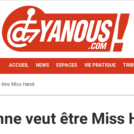
ACCUEIL
NEWS
ESPACES
VIE PRATIQUE
TRIB
 être Miss Handi
nne veut être Miss 