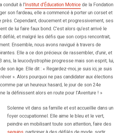
 conduit à l’
Institut d’Éducation Motrice
de la Fondation
éger son fardeau, elle a commencé à porter un corset et
de près. Cependant, doucement et progressivement, ses
t de lui faire faux bond. C’est alors qu’est arrivé le
défilé, et malgré les défis que son corps rencontrait,
einement. Ensemble, nous avons navigué à travers de
antes. Elle a ce don précieux de rassembler, d’unir, et
3 ans, la leucodystrophie progresse mais son esprit, lui,
e son âge. Elle dit : « Regardez-moi, je suis ici, je suis
ux rêver ». Alors pourquoi ne pas candidater aux élections
 comme par un heureux hasard, le jour de son 24e
 ne la définissent alors en route pour l’Aventure ! »
Solenne vit dans sa famille et est accueillie dans un
foyer occupationnel. Elle aime le bleu et le vert,
peindre en mobilisant toute son attention, faire des
sequins
, participer à des défilés de mode, sortir