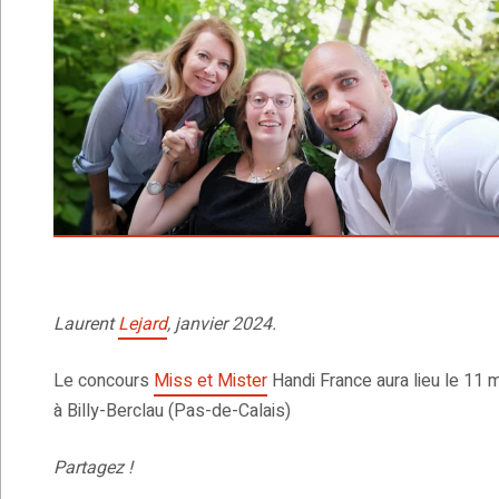
Laurent
Lejard
, janvier 2024.
Le concours
Miss et Mister
Handi France aura lieu le 11 m
à Billy-Berclau (Pas-de-Calais)
Partagez !