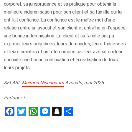
corporel, sa jurisprudence et sa pratique pour obtenir la
meilleure indemnisation pour son client et sa famille qui lui
ont fait confiance. La confiance est le maître mot d’une
relation entre un avocat et son client et entraîne en l’espèce
une bonne indemnisation. Le client et sa famille ont pu
exposer leurs préjudices, leurs demandes, leurs faiblesses
et leurs craintes et ont été compris par leur avocat qui leur
souhaite une bonne continuation et la réalisation de tous
leurs projets.
SELARL
Meimon Nisenbaum
Avocats, mai 2025
Partagez !
F
T
W
M
S
P
a
wi
h
es
n
ar
ce
tt
at
se
a
ta