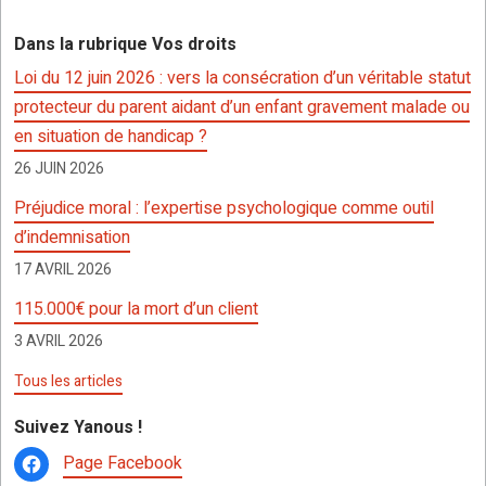
b
er
s
n
p
g
Dans la rubrique Vos droits
o
A
g
c
er
Loi du 12 juin 2026 : vers la consécration d’un véritable statut
o
p
er
h
protecteur du parent aidant d’un enfant gravement malade ou
k
p
at
en situation de handicap ?
26 JUIN 2026
Préjudice moral : l’expertise psychologique comme outil
d’indemnisation
17 AVRIL 2026
115.000€ pour la mort d’un client
3 AVRIL 2026
Tous les articles
Suivez Yanous !
Page Facebook