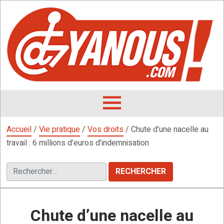
Aller
au
contenu
L
F
D
OUVRIR
LE
Accueil
/
Vie pratique
/
Vos droits
/
Chute d’une nacelle au
MENU
travail : 6 millions d’euros d’indemnisation
Rechercher :
Chute d’une nacelle au