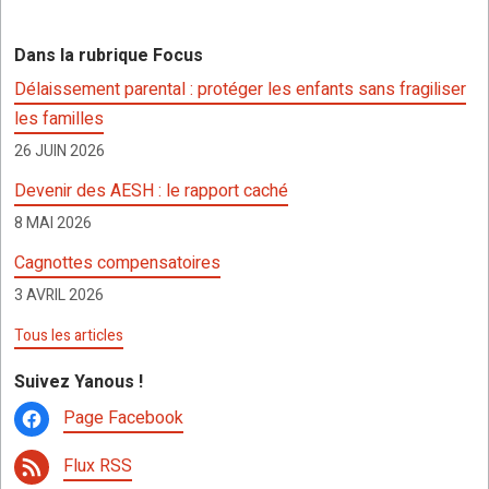
ce
tt
at
se
a
ta
b
er
s
n
p
g
Dans la rubrique Focus
o
A
g
c
er
Délaissement parental : protéger les enfants sans fragiliser
o
p
er
h
les familles
k
p
at
26 JUIN 2026
Devenir des AESH : le rapport caché
8 MAI 2026
Cagnottes compensatoires
3 AVRIL 2026
Tous les articles
Suivez Yanous !
Page Facebook
Flux RSS