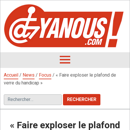
Aller
au
contenu
L
F
D
OUVRIR
LE
Accueil
/
News
/
Focus
/
« Faire exploser le plafond de
MENU
verre du handicap »
Rechercher :
« Faire exploser le plafond