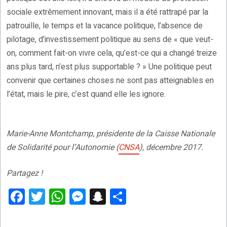
sociale extrêmement innovant, mais il a été rattrapé par la
patrouille, le temps et la vacance politique, l’absence de
pilotage, d’investissement politique au sens de « que veut-
on, comment fait-on vivre cela, qu’est-ce qui a changé treize
ans plus tard, n’est plus supportable ? » Une politique peut
convenir que certaines choses ne sont pas atteignables en
l’état, mais le pire, c’est quand elle les ignore.
Marie-Anne Montchamp, présidente de la Caisse Nationale
de Solidarité pour l’Autonomie (
CNSA
), décembre 2017.
Partagez !
F
T
W
M
S
P
a
wi
h
es
n
ar