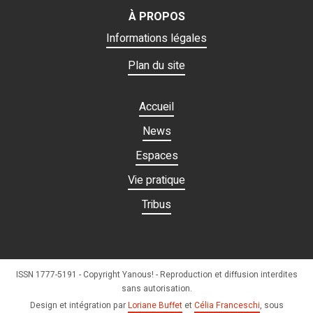
À PROPOS
Informations légales
Plan du site
Accueil
News
Espaces
Vie pratique
Tribus
ISSN 1777-5191 - Copyright Yanous! - Reproduction et diffusion interdites
sans autorisation.
Design et intégration par
Loriane Buffet
et
Célia Franceschi
, sous