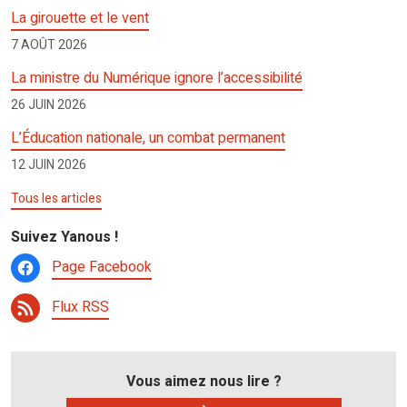
o
A
g
c
er
La girouette et le vent
o
p
er
h
7 AOÛT 2026
k
p
at
La ministre du Numérique ignore l’accessibilité
26 JUIN 2026
L’Éducation nationale, un combat permanent
12 JUIN 2026
Tous les articles
Suivez Yanous !
Page Facebook
Flux RSS
Vous aimez nous lire ?