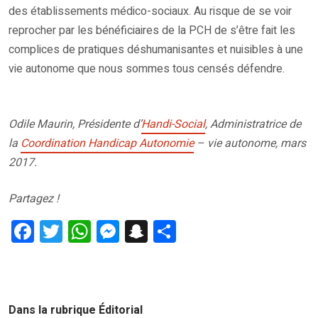
des établissements médico-sociaux. Au risque de se voir
reprocher par les bénéficiaires de la PCH de s’être fait les
complices de pratiques déshumanisantes et nuisibles à une
vie autonome que nous sommes tous censés défendre.
Odile Maurin, Présidente d’
Handi-Social
, Administratrice de
la
Coordination Handicap Autonomie
– vie autonome, mars
2017.
Partagez !
F
T
W
M
S
P
a
wi
h
es
n
ar
ce
tt
at
se
a
ta
b
er
s
n
p
g
Dans la rubrique Éditorial