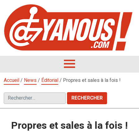
Aller
au
contenu
L
F
D
OUVRIR
LE
Accueil
/
News
/
Éditorial
/
Propres et sales à la fois !
MENU
Rechercher :
Propres et sales à la fois !